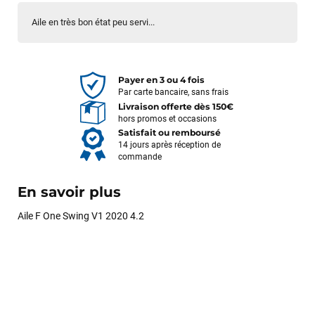
Aile en très bon état peu servi...
Payer en 3 ou 4 fois
Par carte bancaire, sans frais
Livraison offerte dès 150€
hors promos et occasions
Satisfait ou remboursé
14 jours après réception de
commande
En savoir plus
Aile F One Swing V1 2020 4.2
François
il y a un mois
J’ai commandé un pack via leur site internet. À peine la
commande validée, le magasin m’a appelé pour confirmer