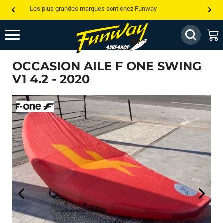
Les plus grandes marques sont chez Funway
Jusqu’à -75% de remise sur le windsurf, wingfoil, etc...
💰 Meilleur prix garanti — Moins cher ailleurs ? On s’aligne !
OCCASION AILE F ONE SWING
Besoin de conseils de pro ? Appelle nous !
V1 4.2 - 2020