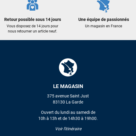
Sébastien BACHELIER
il y a 2 semaines
Cela faisait 6 mois que je galérais à remplacer ma board eux
Retour possible sous 14 jours
Une équipe de passionnés
m'ont trouvé une pépite à laquelle je n'aurais jamais pensé !
Vous disposez de 14 jours pour
Un magasin en France
Excellent conseil excellent prix et en plus super sympas. Merci
nous retourner un article neuf.
encore pour cette severne dyno !
Maronui RICHMOND
il y a 2 mois
J'ai acheté une voile d'occasion depuis Tahiti. Super service.
L'envoi a été rapide. La voile est arrivée en super état.
Mauruuru roa.
LE MAGASIN
375 avenue Saint Just
VOIR TOUS LES AVIS
83130 La Garde
Ouvert du lundi au samedi de
LAISSER UN AVIS
10h à 13h et de 14h30 à 19h00.
Voir l'itinéraire