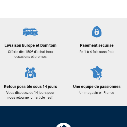
J’ai commandé un pack via leur site internet. À peine la
commande validée, le magasin m’a appelé pour confirmer
avec moi les caractéristiques des équipements, me conseiller
sur le matériel à choisir, et m’a même offert du matériel en
plus. Niveau réactivité, c’est au top : la commande est partie
le lendemain, et j’ai bien reçu tout le matériel dans un colis
propre et soigné. Plus qu’à tester ça sur l’eau ! Je
recommande vivement ce magasin pour son
professionnalisme et sa réactivité.
Livraison Europe et Dom tom
Paiement sécurisé
Offerte dès 150€ d'achat hors
En 1 à 4 fois sans frais
occasions et promos
Sébastien BACHELIER
il y a un mois
Cela faisait 6 mois que je galérais à remplacer ma board eux
m'ont trouvé une pépite à laquelle je n'aurais jamais pensé !
Excellent conseil excellent prix et en plus super sympas. Merci
Retour possible sous 14 jours
Une équipe de passionnés
encore pour cette severne dyno !
Vous disposez de 14 jours pour
Un magasin en France
nous retourner un article neuf.
Maronui RICHMOND
il y a 3 mois
J'ai acheté une voile d'occasion depuis Tahiti. Super service.
L'envoi a été rapide. La voile est arrivée en super état.
Mauruuru roa.