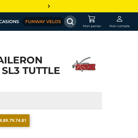
CASIONS
FUNWAY VELOS
Mon panier
Mon compte
AILERON
SL3 TUTTLE
4.89.79.74.81