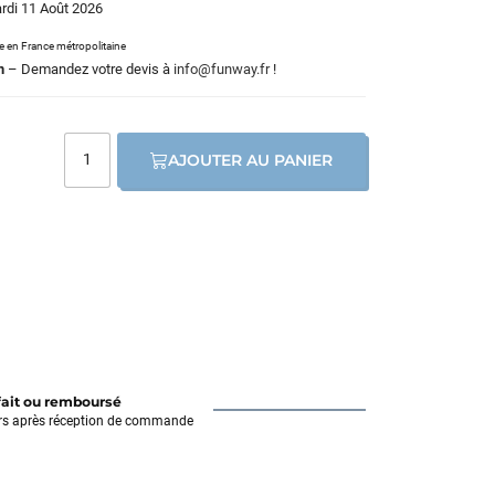
ardi 11 Août 2026
le en France métropolitaine
m
– Demandez votre devis à
info@funway.fr
!
AJOUTER AU PANIER
fait ou remboursé
rs après réception de commande