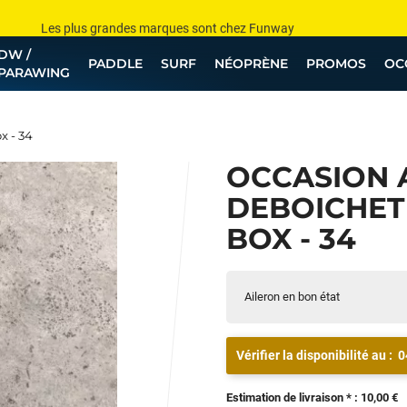
Les plus grandes marques sont chez Funway
DW /
Jusqu’à -75% de remise sur le windsurf, wingfoil, etc...
PADDLE
SURF
NÉOPRÈNE
PROMOS
OC
PARAWING
💰 Meilleur prix garanti — Moins cher ailleurs ? On s’aligne !
Besoin de conseils de pro ? Appelle nous !
x - 34
OCCASION 
DEBOICHET 
BOX - 34
Aileron en bon état
Vérifier la disponibilité au :
0
Estimation de livraison * : 10,00 €