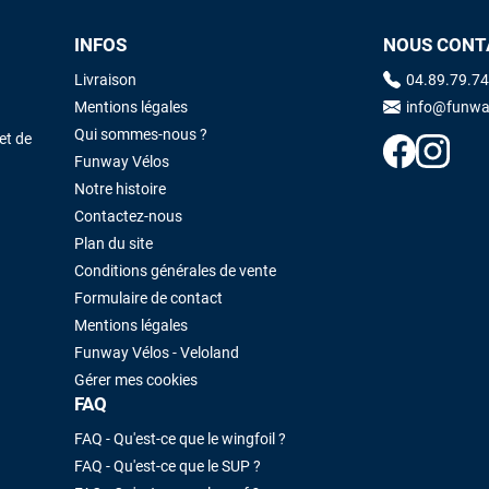
INFOS
NOUS CONT
Maronui RICHMOND
il y a 3 mois
Livraison
04.89.79.74
J'ai acheté une voile d'occasion depuis Tahiti. Super service. L'envoi a
Mentions légales
info@funwa
été rapide. La voile est arrivée en super état. Mauruuru roa.
Qui sommes-nous ?
et de
Funway Vélos
Notre histoire
VOIR TOUS LES AVIS
LAISSER UN AVIS
Contactez-nous
Plan du site
Conditions générales de vente
Formulaire de contact
Mentions légales
Funway Vélos - Veloland
Gérer mes cookies
FAQ
FAQ - Qu'est-ce que le wingfoil ?
FAQ - Qu'est-ce que le SUP ?