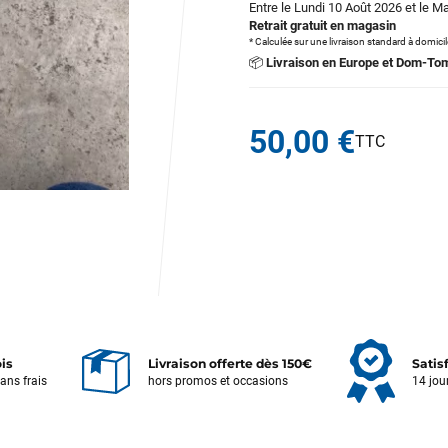
Entre le Lundi 10 Août 2026 et le M
Retrait gratuit en magasin
* Calculée sur une livraison standard à domici
📦
Livraison en Europe et Dom-To
50,00 €
ois
Livraison offerte dès 150€
Satis
sans frais
hors promos et occasions
14 jou