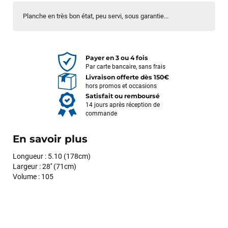
Planche en très bon état, peu servi, sous garantie...
Payer en 3 ou 4 fois
Par carte bancaire, sans frais
Livraison offerte dès 150€
hors promos et occasions
Satisfait ou remboursé
14 jours après réception de
commande
En savoir plus
Longueur : 5.10 (178cm)
Largeur : 28'' (71cm)
Volume : 105
François
il y a un mois
J’ai commandé un pack via leur site internet. À peine la