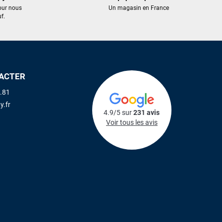
our nous
Un magasin en France
f.
ACTER
.81
y.fr
4.9/5 sur
231 avis
Voir tous les avis