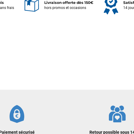
ois
Livraison offerte dès 150€
Satis
sans frais
hors promos et occasions
14 jou
Votre satisfaction est notre priorité !
Découvrez quelques uns de vos
commentaires laissés sur Google
Frédéric sternheim
il y a 2 semaines
Des conseils (par téléphone), du matos d'occasion de bonne qualité :
c'est toujours un plaisir!
Sébastien BACHELIER
il y a 2 semaines
Cela faisait 6 mois que je galérais à remplacer ma board eux m'ont
trouvé une pépite à laquelle je n'aurais jamais pensé ! Excellent conseil
excellent prix et en plus super sympas. Merci encore pour cette severne
dyno !
Paiement sécurisé
Retour possible sous 14