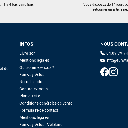
n 1 à 4 fois sans frais
Vous disposez de 14 jours p
retourner un article neu
Maronui RICHMOND
il y a 2 mois
J'ai acheté une voile d'occasion depuis Tahiti. Super service. L'envoi a
été rapide. La voile est arrivée en super état. Mauruuru roa.
INFOS
NOUS CONT
VOIR TOUS LES AVIS
LAISSER UN AVIS
Livraison
04.89.79.74
Mentions légales
info@funwa
Qui sommes-nous ?
et de
Funway Vélos
Notre histoire
Contactez-nous
Plan du site
Conditions générales de vente
Formulaire de contact
Mentions légales
Funway Vélos - Veloland