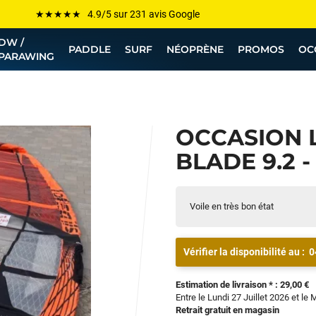
Les plus grandes marques sont chez Funway
Jusqu’à -75% de remise sur le windsurf, wingfoil, etc...
DW /
PADDLE
SURF
NÉOPRÈNE
PROMOS
OC
PARAWING
💰 Meilleur prix garanti — Moins cher ailleurs ? On s’aligne !
Besoin de conseils de pro ? Appelle nous !
OCCASION 
BLADE 9.2 -
Voile en très bon état
Vérifier la disponibilité au :
0
Estimation de livraison * : 29,00 €
Entre le Lundi 27 Juillet 2026 et le 
Retrait gratuit en magasin