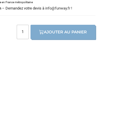
le en France métropolitaine
m
– Demandez votre devis à
info@funway.fr
!
AJOUTER AU PANIER