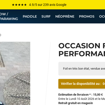
Les plus grandes marques sont chez Funway
DW /
Jusqu’à -75% de remise sur le windsurf, wingfoil, etc...
PADDLE
SURF
NÉOPRÈNE
PROMOS
OC
PARAWING
💰 Meilleur prix garanti — Moins cher ailleurs ? On s’aligne !
Besoin de conseils de pro ? Appelle nous !
0
OCCASION F
PERFORMAN
Foil en très bon état, vendue av
Vérifier la disponibilité au :
0
Estimation de livraison * : 15,00 €
Entre le Lundi 10 Août 2026 et le M
Retrait gratuit en magasin