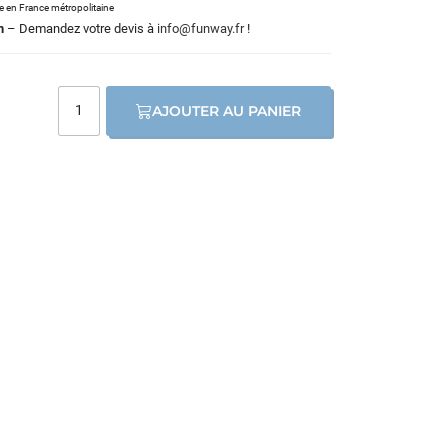
le en France métropolitaine
m
– Demandez votre devis à
info@funway.fr
!
AJOUTER AU PANIER