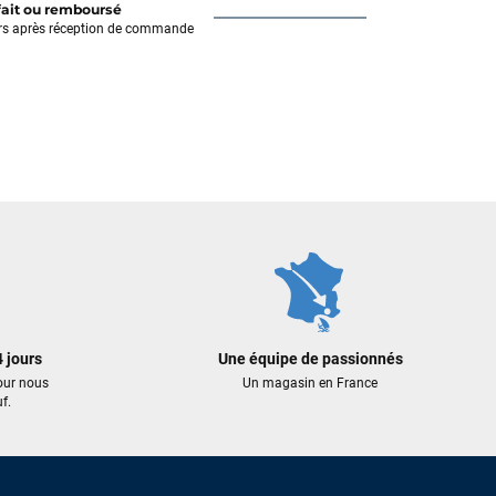
fait ou remboursé
rs après réception de commande
 jours
Une équipe de passionnés
our nous
Un magasin en France
f.