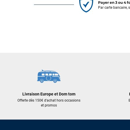
Payer en 3 ou 4 f
Par carte bancaire, 
Livraison Europe et Dom tom
Offerte dès 150€ d'achat hors occasions
E
et promos