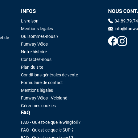
INFOS
NOUS CONT
Maronui RICHMOND
il y a 3 mois
Livraison
04.89.79.74
J'ai acheté une voile d'occasion depuis Tahiti. Super service. L'envoi a
Mentions légales
info@funwa
été rapide. La voile est arrivée en super état. Mauruuru roa.
Qui sommes-nous ?
et de
Funway Vélos
Notre histoire
VOIR TOUS LES AVIS
LAISSER UN AVIS
Contactez-nous
Plan du site
Conditions générales de vente
Formulaire de contact
Mentions légales
Funway Vélos - Veloland
Gérer mes cookies
FAQ
FAQ - Qu'est-ce que le wingfoil ?
FAQ - Qu'est-ce que le SUP ?
FAQ - Qu'est-ce que le surf ?