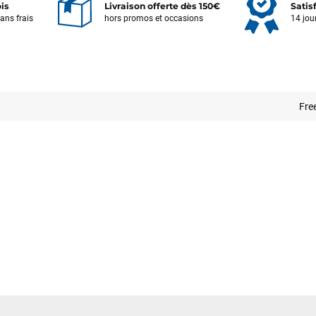
ois
Livraison offerte dès 150€
Satis
sans frais
hors promos et occasions
14 jou
Votre satisfaction est notre priorité !
Fre
Découvrez quelques uns de vos
commentaires laissés sur Google
François
il y a un mois
J’ai commandé un pack via leur site internet. À peine la commande
validée, le magasin m’a appelé pour confirmer avec moi les
caractéristiques des équipements, me conseiller sur le matériel à choisir,
et m’a même offert du matériel en plus. Niveau réactivité, c’est au top :
la commande est partie le lendemain, et j’ai bien reçu tout le matériel
dans un colis propre et soigné. Plus qu’à tester ça sur l’eau ! Je
recommande vivement ce magasin pour son professionnalisme et sa
réactivité.