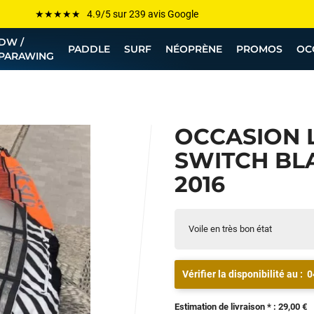
Les plus grandes marques sont chez Funway
DW /
Jusqu’à -75% de remise sur le windsurf, wingfoil, etc...
PADDLE
SURF
NÉOPRÈNE
PROMOS
OC
PARAWING
💰 Meilleur prix garanti — Moins cher ailleurs ? On s’aligne !
Besoin de conseils de pro ? Appelle nous !
OCCASION 
SWITCH BLA
2016
Voile en très bon état
Vérifier la disponibilité au :
0
Estimation de livraison * : 29,00 €