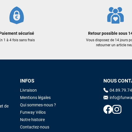
Sébastien BACHELIER
il y a un mois
Cela faisait 6 mois que je galérais à remplacer ma board eux m'ont
trouvé une pépite à laquelle je n'aurais jamais pensé ! Excellent conseil
excellent prix et en plus super sympas. Merci encore pour cette severne
dyno !
Paiement sécurisé
Retour possible sous 14
n 1 à 4 fois sans frais
Vous disposez de 14 jours p
retourner un article neu
Maronui RICHMOND
il y a 3 mois
J'ai acheté une voile d'occasion depuis Tahiti. Super service. L'envoi a
été rapide. La voile est arrivée en super état. Mauruuru roa.
INFOS
NOUS CONT
VOIR TOUS LES AVIS
LAISSER UN AVIS
Livraison
04.89.79.74
Mentions légales
info@funwa
Qui sommes-nous ?
et de
Funway Vélos
Notre histoire
Contactez-nous