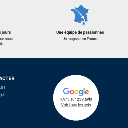
 jours
Une équipe de passionnés
our nous
Un magasin en France
f.
ACTER
.81
y.fr
4.9/5 sur
239 avis
Voir tous les avis