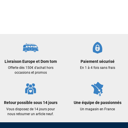
Sébastien BACHELIER
il y a un mois
Cela faisait 6 mois que je galérais à remplacer ma board eux
m'ont trouvé une pépite à laquelle je n'aurais jamais pensé !
Excellent conseil excellent prix et en plus super sympas. Merci
encore pour cette severne dyno !
Maronui RICHMOND
il y a 3 mois
J'ai acheté une voile d'occasion depuis Tahiti. Super service.
Livraison Europe et Dom tom
Paiement sécurisé
L'envoi a été rapide. La voile est arrivée en super état.
Offerte dès 150€ d'achat hors
En 1 à 4 fois sans frais
Mauruuru roa.
occasions et promos
VOIR TOUS LES AVIS
Retour possible sous 14 jours
Une équipe de passionnés
LAISSER UN AVIS
Vous disposez de 14 jours pour
Un magasin en France
nous retourner un article neuf.