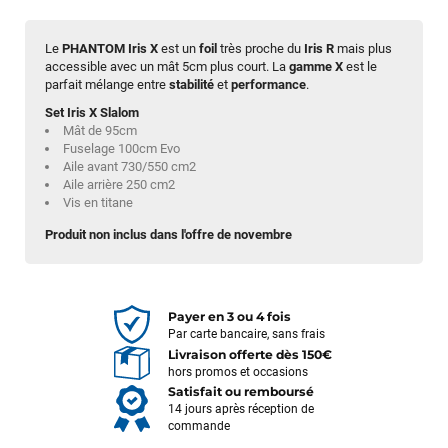
Le
PHANTOM Iris X
est un
foil
très proche du
Iris R
mais plus
accessible avec un mât 5cm plus court. La
gamme X
est le
parfait mélange entre
stabilité
et
performance
.
Set Iris X Slalom
Mât de 95cm
Fuselage 100cm Evo
Aile avant 730/550 cm2
Aile arrière 250 cm2
Vis en titane
Produit non inclus dans l'offre de novembre
Payer en 3 ou 4 fois
Par carte bancaire, sans frais
Livraison offerte dès 150€
hors promos et occasions
Satisfait ou remboursé
14 jours après réception de
commande