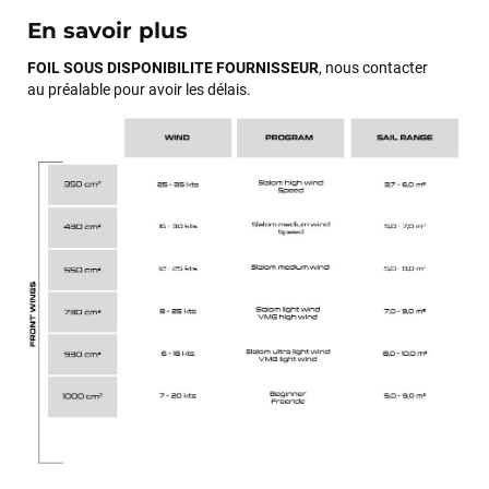
En savoir plus
FOIL SOUS DISPONIBILITE FOURNISSEUR
, nous contacter
au
préalable pour avoir les délais.
François
il y a un mois
J’ai commandé un pack via leur site internet. À peine la
commande validée, le magasin m’a appelé pour confirmer
avec moi les caractéristiques des équipements, me conseiller
sur le matériel à choisir, et m’a même offert du matériel en
plus. Niveau réactivité, c’est au top : la commande est partie
le lendemain, et j’ai bien reçu tout le matériel dans un colis
propre et soigné. Plus qu’à tester ça sur l’eau ! Je
recommande vivement ce magasin pour son
professionnalisme et sa réactivité.