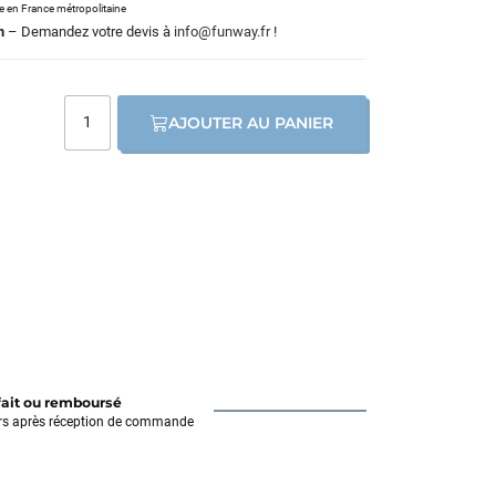
le en France métropolitaine
m
– Demandez votre devis à
info@funway.fr
!
AJOUTER AU PANIER
fait ou remboursé
rs après réception de commande