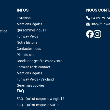
INFOS
NOUS CONT
Maronui RICHMOND
il y a 3 mois
Livraison
04.89.79.74
J'ai acheté une voile d'occasion depuis Tahiti. Super service. L'envoi a
Mentions légales
info@funwa
été rapide. La voile est arrivée en super état. Mauruuru roa.
Qui sommes-nous ?
et de
Funway Vélos
Notre histoire
VOIR TOUS LES AVIS
LAISSER UN AVIS
Contactez-nous
Plan du site
Conditions générales de vente
Formulaire de contact
Mentions légales
Funway Vélos - Veloland
Gérer mes cookies
FAQ
FAQ - Qu'est-ce que le wingfoil ?
FAQ - Qu'est-ce que le SUP ?