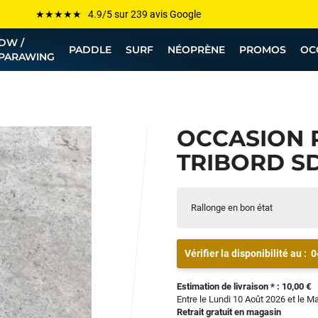
Les plus grandes marques sont chez Funway
DW /
Jusqu’à -75% de remise sur le windsurf, wingfoil, etc...
PADDLE
SURF
NÉOPRÈNE
PROMOS
OC
PARAWING
💰 Meilleur prix garanti — Moins cher ailleurs ? On s’aligne !
Besoin de conseils de pro ? Appelle nous !
OCCASION 
TRIBORD SD
Rallonge en bon état
Vérifier la disponibilité au :
0
Estimation de livraison * : 10,00 €
Entre le Lundi 10 Août 2026 et le M
Retrait gratuit en magasin