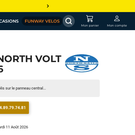
CASIONS
FUNWAY VELOS
Mon panier
Mon compte
NORTH VOLT
6
lis sur le panneau central...
4.89.79.74.81
ardi 11 Août 2026