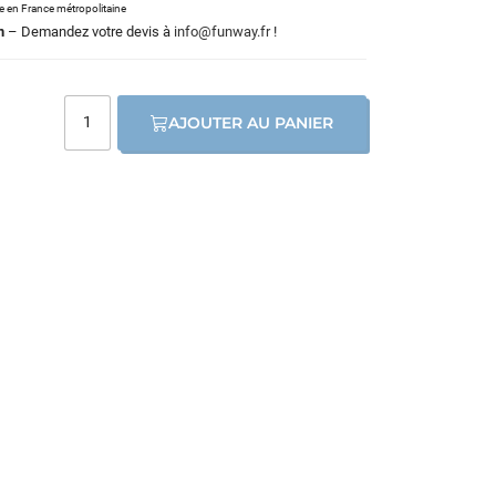
le en France métropolitaine
m
– Demandez votre devis à
info@funway.fr
!
AJOUTER AU PANIER