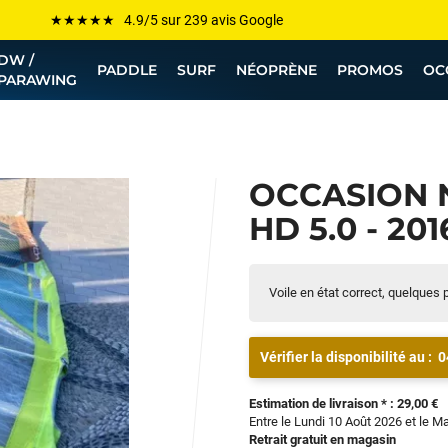
Les plus grandes marques sont chez Funway
DW /
Jusqu’à -75% de remise sur le windsurf, wingfoil, etc...
PADDLE
SURF
NÉOPRÈNE
PROMOS
OC
PARAWING
💰 Meilleur prix garanti — Moins cher ailleurs ? On s’aligne !
Besoin de conseils de pro ? Appelle nous !
OCCASION 
HD 5.0 - 201
Voile en état correct, quelques p
Vérifier la disponibilité au :
0
Estimation de livraison * : 29,00 €
Entre le Lundi 10 Août 2026 et le M
Retrait gratuit en magasin