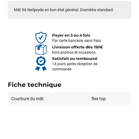
Mât X6 Neilpryde en bon état général. Diamètre standard.
Payer en 3 ou 4 fois
Par carte bancaire, sans frais
Livraison offerte dès 150€
hors promos et occasions
Satisfait ou remboursé
14 jours après réception de
commande
Fiche technique
Courbure du mât
flex top
François
il y a un mois
J’ai commandé un pack via leur site internet. À peine la
commande validée, le magasin m’a appelé pour confirmer