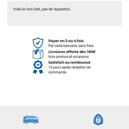
Voile en bon état, pas de réparation.
Payer en 3 ou 4 fois
Par carte bancaire, sans frais
Livraison offerte dès 150€
hors promos et occasions
Satisfait ou remboursé
14 jours après réception de
commande
François
il y a un mois
J’ai commandé un pack via leur site internet. À peine la
commande validée, le magasin m’a appelé pour confirmer
avec moi les caractéristiques des équipements, me conseiller
sur le matériel à choisir, et m’a même offert du matériel en