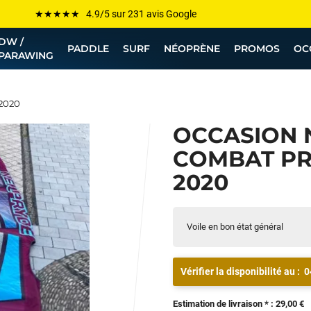
Les plus grandes marques sont chez Funway
Jusqu’à -75% de remise sur le windsurf, wingfoil, etc...
DW /
PADDLE
SURF
NÉOPRÈNE
PROMOS
OC
PARAWING
💰 Meilleur prix garanti — Moins cher ailleurs ? On s’aligne !
Besoin de conseils de pro ? Appelle nous !
 2020
OCCASION 
COMBAT PRO
2020
Voile en bon état général
Vérifier la disponibilité au :
0
Estimation de livraison * : 29,00 €