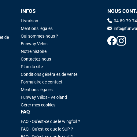
J'ai acheté une voile d'occasion depuis Tahiti. Super service. L'envoi a
INFOS
NOUS CONT
été rapide. La voile est arrivée en super état. Mauruuru roa.
Livraison
04.89.79.74
Mentions légales
info@funwa
VOIR TOUS LES AVIS
LAISSER UN AVIS
Qui sommes-nous ?
et de
Funway Vélos
Notre histoire
Contactez-nous
Plan du site
Conditions générales de vente
Formulaire de contact
Mentions légales
Funway Vélos - Veloland
Gérer mes cookies
FAQ
FAQ - Qu'est-ce que le wingfoil ?
FAQ - Qu'est-ce que le SUP ?
FAQ - Qu'est-ce que le surf ?