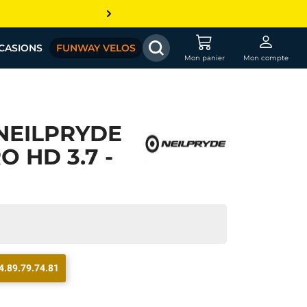
CASIONS
FUNWAY VELOS
Mon panier
Mon compte
NEILPRYDE
 HD 3.7 -
4.89.79.74.81