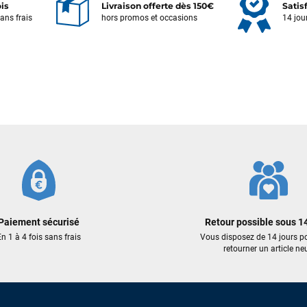
ois
Livraison offerte dès 150€
Satis
sans frais
hors promos et occasions
14 jou
Votre satisfaction est notre priorité !
Découvrez quelques uns de vos
commentaires laissés sur Google
Frédéric sternheim
il y a 2 semaines
Des conseils (par téléphone), du matos d'occasion de bonne qualité :
c'est toujours un plaisir!
Sébastien BACHELIER
il y a 2 semaines
Cela faisait 6 mois que je galérais à remplacer ma board eux m'ont
Paiement sécurisé
Retour possible sous 14
trouvé une pépite à laquelle je n'aurais jamais pensé ! Excellent conseil
n 1 à 4 fois sans frais
Vous disposez de 14 jours p
excellent prix et en plus super sympas. Merci encore pour cette severne
retourner un article neu
dyno !
Maronui RICHMOND
il y a 2 mois