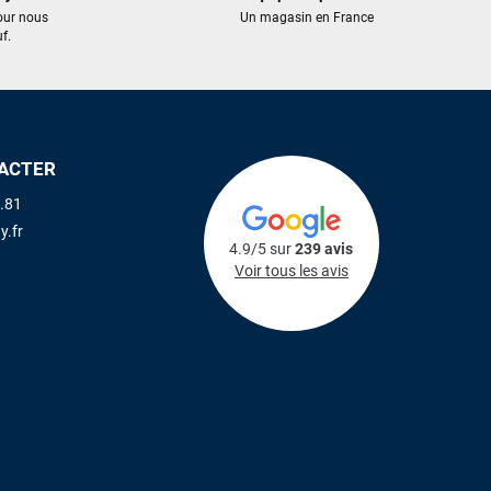
our nous
Un magasin en France
f.
ACTER
.81
y.fr
4.9/5 sur
239 avis
Voir tous les avis