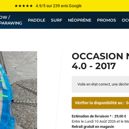
Les plus grandes marques sont chez Funway
DW /
Jusqu’à -75% de remise sur le windsurf, wingfoil, etc...
PADDLE
SURF
NÉOPRÈNE
PROMOS
OC
PARAWING
💰 Meilleur prix garanti — Moins cher ailleurs ? On s’aligne !
Besoin de conseils de pro ? Appelle nous !
OCCASION 
4.0 - 2017
Voile en état correct, une déchir
Vérifier la disponibilité au :
0
Estimation de livraison * : 29,00 €
Entre le Lundi 10 Août 2026 et le M
Retrait gratuit en magasin