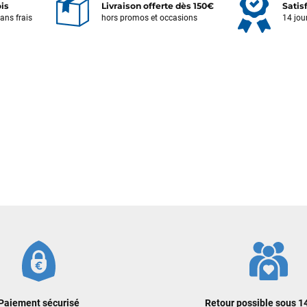
ois
Livraison offerte dès 150€
Satis
sans frais
hors promos et occasions
14 jou
Votre satisfaction est notre priorité !
Découvrez quelques uns de vos
commentaires laissés sur Google
François
il y a un mois
J’ai commandé un pack via leur site internet. À peine la commande
validée, le magasin m’a appelé pour confirmer avec moi les
caractéristiques des équipements, me conseiller sur le matériel à choisir,
et m’a même offert du matériel en plus. Niveau réactivité, c’est au top :
la commande est partie le lendemain, et j’ai bien reçu tout le matériel
dans un colis propre et soigné. Plus qu’à tester ça sur l’eau ! Je
recommande vivement ce magasin pour son professionnalisme et sa
réactivité.
Sébastien BACHELIER
il y a un mois
Cela faisait 6 mois que je galérais à remplacer ma board eux m'ont
Paiement sécurisé
Retour possible sous 14