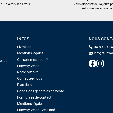
trouvé une pépite à laquelle je n'aurais jamais pensé ! Excellent conseil
n 1 à 4 fois sans frais
Vous disposez de 14 jours p
excellent prix et en plus super sympas. Merci encore pour cette severne
retourner un article neu
dyno !
Maronui RICHMOND
il y a 3 mois
J'ai acheté une voile d'occasion depuis Tahiti. Super service. L'envoi a
INFOS
NOUS CONT
été rapide. La voile est arrivée en super état. Mauruuru roa.
Livraison
04.89.79.74
Mentions légales
info@funwa
VOIR TOUS LES AVIS
LAISSER UN AVIS
Qui sommes-nous ?
et de
Funway Vélos
Notre histoire
Contactez-nous
Plan du site
Conditions générales de vente
Formulaire de contact
Mentions légales
Funway Vélos - Veloland