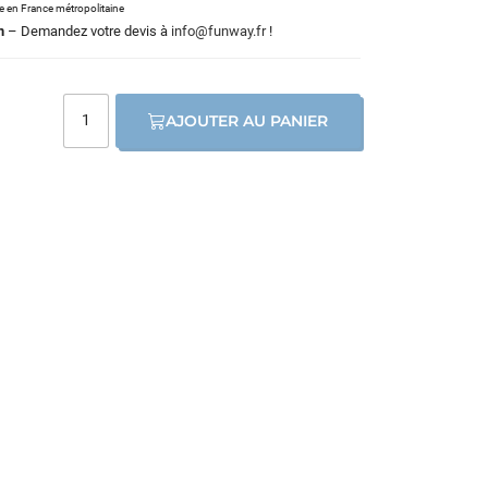
le en France métropolitaine
m
– Demandez votre devis à
info@funway.fr
!
AJOUTER AU PANIER