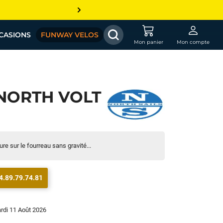
CASIONS
FUNWAY VELOS
Mon panier
Mon compte
NORTH VOLT
ure sur le fourreau sans gravité...
4.89.79.74.81
ardi 11 Août 2026