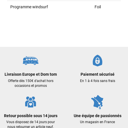
Programme windsurf
Foil
Sébastien BACHELIER
il y a un mois
Cela faisait 6 mois que je galérais à remplacer ma board eux
m'ont trouvé une pépite à laquelle je n'aurais jamais pensé !
Excellent conseil excellent prix et en plus super sympas. Merci
encore pour cette severne dyno !
Maronui RICHMOND
il y a 3 mois
J'ai acheté une voile d'occasion depuis Tahiti. Super service.
L'envoi a été rapide. La voile est arrivée en super état.
Livraison Europe et Dom tom
Paiement sécurisé
Mauruuru roa.
Offerte dès 150€ d'achat hors
En 1 à 4 fois sans frais
occasions et promos
VOIR TOUS LES AVIS
LAISSER UN AVIS
Retour possible sous 14 jours
Une équipe de passionnés
Vous disposez de 14 jours pour
Un magasin en France
nous retourner un article neuf.