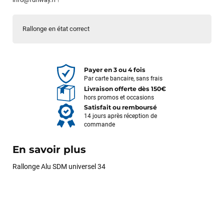
Rallonge en état correct
Payer en 3 ou 4 fois
Par carte bancaire, sans frais
Livraison offerte dès 150€
hors promos et occasions
Satisfait ou remboursé
14 jours après réception de
commande
En savoir plus
Rallonge Alu SDM universel 34
François
il y a un mois
J’ai commandé un pack via leur site internet. À peine la