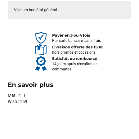
Voile en bon état général
Payer en 3 ou 4 fois
Par carte bancaire, sans frais
Livraison offerte dès 150€
hors promos et occasions
Satisfait ou remboursé
14 jours après réception de
commande
En savoir plus
Mat : 411
Wish : 169
François
il y a un mois
J’ai commandé un pack via leur site internet. À peine la