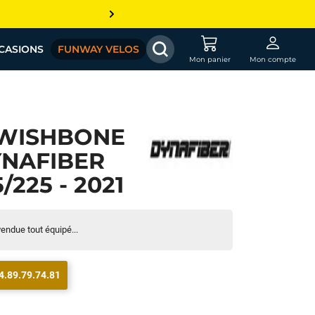
CASIONS
FUNWAY VELOS
Mon panier
Mon compte
 WISHBONE
NAFIBER
225 - 2021
endue tout équipé...
4.89.79.74.81