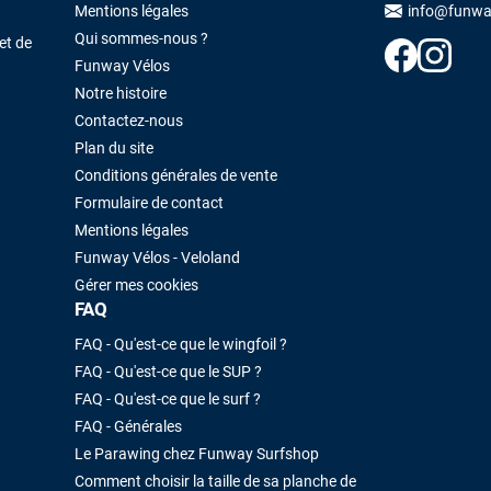
Maronui RICHMOND
il y a 3 mois
Mentions légales
info@funwa
Qui sommes-nous ?
J'ai acheté une voile d'occasion depuis Tahiti. Super service. L'envoi a
et de
été rapide. La voile est arrivée en super état. Mauruuru roa.
Funway Vélos
Notre histoire
Contactez-nous
VOIR TOUS LES AVIS
LAISSER UN AVIS
Plan du site
Conditions générales de vente
Formulaire de contact
Mentions légales
Funway Vélos - Veloland
Gérer mes cookies
FAQ
FAQ - Qu'est-ce que le wingfoil ?
FAQ - Qu'est-ce que le SUP ?
FAQ - Qu'est-ce que le surf ?
FAQ - Générales
Le Parawing chez Funway Surfshop
Comment choisir la taille de sa planche de