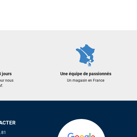
 jours
Une équipe de passionnés
our nous
Un magasin en France
f.
ACTER
.81