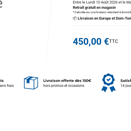
Entre le Lundi 10 Août 2026 et le M
Retrait gratuit en magasin
* Calculée sur une livraison standard à domici
📦
Livraison en Europe et Dom-To
450,00 €
ois
Livraison offerte dès 150€
Satis
sans frais
hors promos et occasions
14 jou
Votre satisfaction est notre priorité !
Découvrez quelques uns de vos