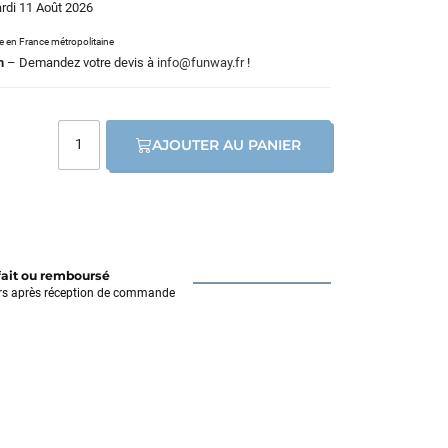
ardi 11 Août 2026
le en France métropolitaine
m
– Demandez votre devis à
info@funway.fr
!
AJOUTER AU PANIER
fait ou remboursé
rs après réception de commande