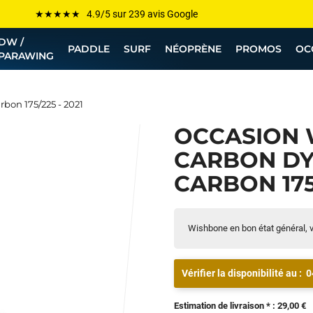
Les plus grandes marques sont chez Funway
Jusqu’à -75% de remise sur le windsurf, wingfoil, etc...
DW /
PADDLE
SURF
NÉOPRÈNE
PROMOS
OC
PARAWING
💰 Meilleur prix garanti — Moins cher ailleurs ? On s’aligne !
Besoin de conseils de pro ? Appelle nous !
bon 175/225 - 2021
OCCASION
CARBON DY
CARBON 175/
Wishbone en bon état général, v
Vérifier la disponibilité au :
0
Estimation de livraison * : 29,00 €