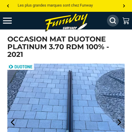
Les plus grandes marques sont chez Funway
Jusqu’à -75% de remise sur le windsurf, wingfoil, etc...
💰 Meilleur prix garanti — Moins cher ailleurs ? On s’aligne !
OCCASION MAT DUOTONE
Besoin de conseils de pro ? Appelle nous !
PLATINUM 3.70 RDM 100% -
2021