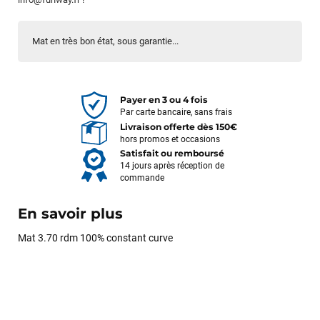
Mat en très bon état, sous garantie...
Payer en 3 ou 4 fois
Par carte bancaire, sans frais
Livraison offerte dès 150€
hors promos et occasions
Satisfait ou remboursé
14 jours après réception de
commande
En savoir plus
Mat 3.70 rdm 100% constant curve
François
il y a un mois
J’ai commandé un pack via leur site internet. À peine la