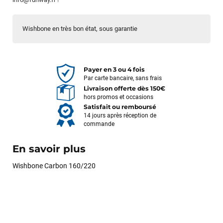
Wishbone en très bon état, sous garantie
Payer en 3 ou 4 fois
Par carte bancaire, sans frais
Livraison offerte dès 150€
hors promos et occasions
Satisfait ou remboursé
14 jours après réception de
commande
En savoir plus
Wishbone Carbon 160/220
François
il y a un mois
J’ai commandé un pack via leur site internet. À peine la