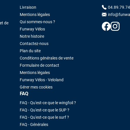
Livraison
04.89.79.74
Maronui RICHMOND
il y a 3 mois
Mentions légales
info@funwa
J'ai acheté une voile d'occasion depuis Tahiti. Super service. L'envoi a
Qui sommes-nous ?
été rapide. La voile est arrivée en super état. Mauruuru roa.
et de
Funway Vélos
Notre histoire
Contactez-nous
VOIR TOUS LES AVIS
LAISSER UN AVIS
Plan du site
Conditions générales de vente
Formulaire de contact
Mentions légales
Funway Vélos - Veloland
Gérer mes cookies
FAQ
FAQ - Qu'est-ce que le wingfoil ?
FAQ - Qu'est-ce que le SUP ?
FAQ - Qu'est-ce que le surf ?
FAQ - Générales