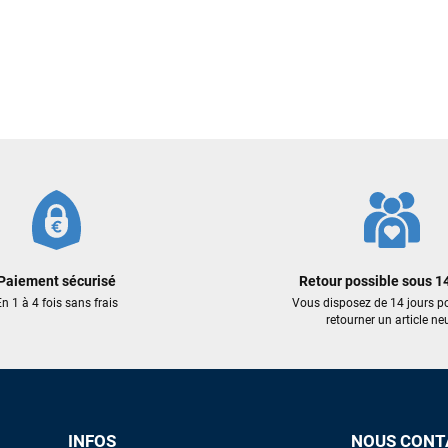
Découvrez quelques uns de vos
commentaires laissés sur Google
François
il y a un mois
J’ai commandé un pack via leur site internet. À peine la commande
validée, le magasin m’a appelé pour confirmer avec moi les
caractéristiques des équipements, me conseiller sur le matériel à choisir,
et m’a même offert du matériel en plus. Niveau réactivité, c’est au top :
la commande est partie le lendemain, et j’ai bien reçu tout le matériel
dans un colis propre et soigné. Plus qu’à tester ça sur l’eau ! Je
recommande vivement ce magasin pour son professionnalisme et sa
réactivité.
Paiement sécurisé
Retour possible sous 14
n 1 à 4 fois sans frais
Vous disposez de 14 jours p
retourner un article neu
Sébastien BACHELIER
il y a un mois
Cela faisait 6 mois que je galérais à remplacer ma board eux m'ont
trouvé une pépite à laquelle je n'aurais jamais pensé ! Excellent conseil
excellent prix et en plus super sympas. Merci encore pour cette severne
dyno !
INFOS
NOUS CONT