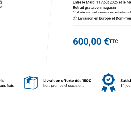
Entre le Mardi 11 Août 2026 et le M
Retrait gratuit en magasin
* Calculée sur une livraison standard à domici
📦
Livraison en Europe et Dom-To
600,00 €
ois
Livraison offerte dès 150€
Satis
sans frais
hors promos et occasions
14 jou
Votre satisfaction est notre priorité !