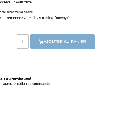
ercredi 12 Août 2026
le en France métropolitaine
m
– Demandez votre devis à
info@funway.fr
!
AJOUTER AU PANIER
fait ou remboursé
rs après réception de commande