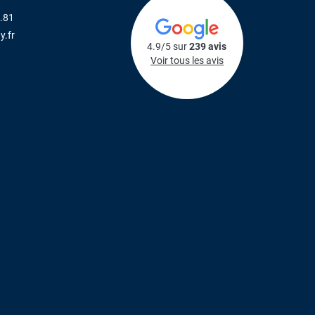
.81
y.fr
4.9/5 sur
239 avis
Voir tous les avis