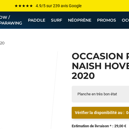
Les plus grandes marques sont chez Funway
DW /
Jusqu’à -75% de remise sur le windsurf, wingfoil, etc...
PADDLE
SURF
NÉOPRÈNE
PROMOS
OC
PARAWING
💰 Meilleur prix garanti — Moins cher ailleurs ? On s’aligne !
Besoin de conseils de pro ? Appelle nous !
020
OCCASION 
NAISH HOVER
2020
Planche en très bon état
Vérifier la disponibilité au :
0
Estimation de livraison * : 29,00 €