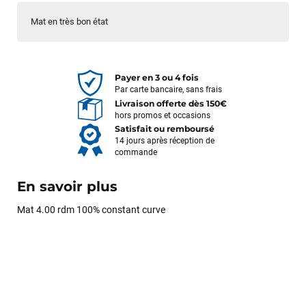
Mat en très bon état
Payer en 3 ou 4 fois
Par carte bancaire, sans frais
Livraison offerte dès 150€
hors promos et occasions
Satisfait ou remboursé
14 jours après réception de
commande
En savoir plus
Mat 4.00 rdm 100% constant curve
François
il y a un mois
J’ai commandé un pack via leur site internet. À peine la
commande validée, le magasin m’a appelé pour confirmer