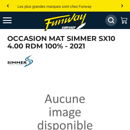
Les plus grandes marques sont chez Funway
Jusqu’à -75% de remise sur le windsurf, wingfoil, etc...
💰 Meilleur prix garanti — Moins cher ailleurs ? On s’aligne !
OCCASION MAT SIMMER SX10
Besoin de conseils de pro ? Appelle nous !
4.00 RDM 100% - 2021