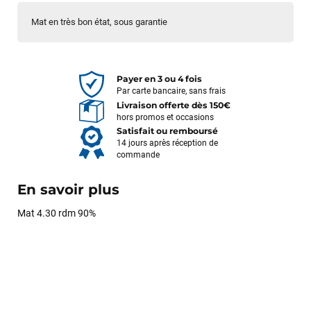
Mat en très bon état, sous garantie
Payer en 3 ou 4 fois
Par carte bancaire, sans frais
Livraison offerte dès 150€
hors promos et occasions
Satisfait ou remboursé
14 jours après réception de
commande
En savoir plus
Mat 4.30 rdm 90%
François
il y a un mois
J’ai commandé un pack via leur site internet. À peine la
commande validée, le magasin m’a appelé pour confirmer