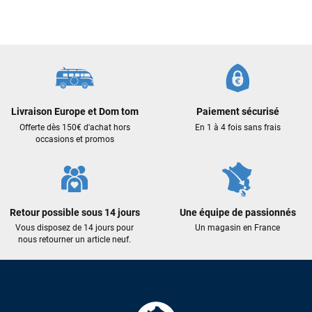
J’ai commandé un pack via leur site internet. À peine la
commande validée, le magasin m’a appelé pour confirmer
avec moi les caractéristiques des équipements, me conseiller
sur le matériel à choisir, et m’a même offert du matériel en
plus. Niveau réactivité, c’est au top : la commande est partie
le lendemain, et j’ai bien reçu tout le matériel dans un colis
propre et soigné. Plus qu’à tester ça sur l’eau ! Je
recommande vivement ce magasin pour son
professionnalisme et sa réactivité.
Livraison Europe et Dom tom
Paiement sécurisé
Offerte dès 150€ d'achat hors
En 1 à 4 fois sans frais
occasions et promos
Sébastien BACHELIER
il y a un mois
Cela faisait 6 mois que je galérais à remplacer ma board eux
m'ont trouvé une pépite à laquelle je n'aurais jamais pensé !
Excellent conseil excellent prix et en plus super sympas. Merci
Retour possible sous 14 jours
Une équipe de passionnés
encore pour cette severne dyno !
Vous disposez de 14 jours pour
Un magasin en France
nous retourner un article neuf.
Maronui RICHMOND
il y a 3 mois
J'ai acheté une voile d'occasion depuis Tahiti. Super service.
L'envoi a été rapide. La voile est arrivée en super état.
Mauruuru roa.