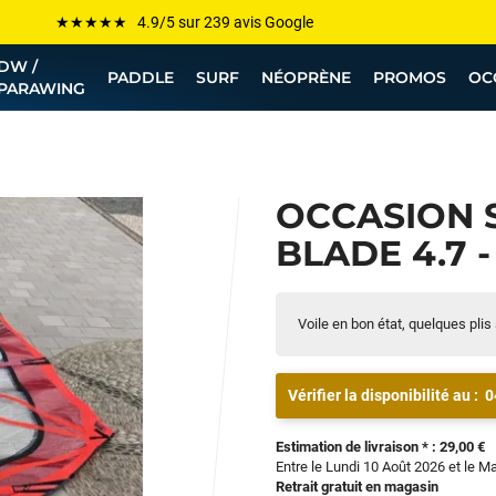
Les plus grandes marques sont chez Funway
DW /
Jusqu’à -75% de remise sur le windsurf, wingfoil, etc...
PADDLE
SURF
NÉOPRÈNE
PROMOS
OC
PARAWING
💰 Meilleur prix garanti — Moins cher ailleurs ? On s’aligne !
Besoin de conseils de pro ? Appelle nous !
OCCASION 
BLADE 4.7 -
Voile en bon état, quelques plis
Vérifier la disponibilité au :
0
Estimation de livraison * : 29,00 €
Entre le Lundi 10 Août 2026 et le M
Retrait gratuit en magasin