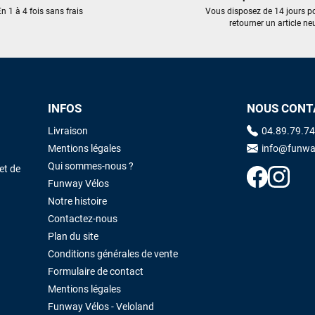
trouvé une pépite à laquelle je n'aurais jamais pensé ! Excellent conseil
n 1 à 4 fois sans frais
Vous disposez de 14 jours p
excellent prix et en plus super sympas. Merci encore pour cette severne
retourner un article neu
dyno !
Maronui RICHMOND
il y a 3 mois
J'ai acheté une voile d'occasion depuis Tahiti. Super service. L'envoi a
INFOS
NOUS CONT
été rapide. La voile est arrivée en super état. Mauruuru roa.
Livraison
04.89.79.74
Mentions légales
info@funwa
VOIR TOUS LES AVIS
LAISSER UN AVIS
Qui sommes-nous ?
et de
Funway Vélos
Notre histoire
Contactez-nous
Plan du site
Conditions générales de vente
Formulaire de contact
Mentions légales
Funway Vélos - Veloland