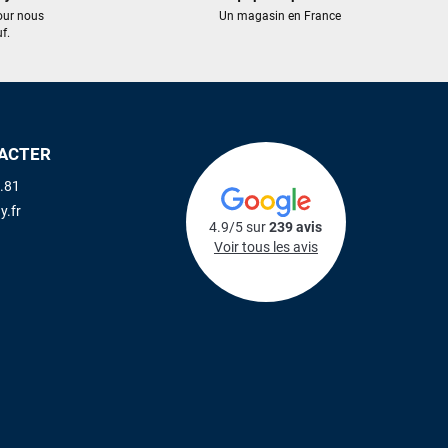
our nous
Un magasin en France
f.
ACTER
.81
y.fr
4.9/5 sur
239 avis
Voir tous les avis