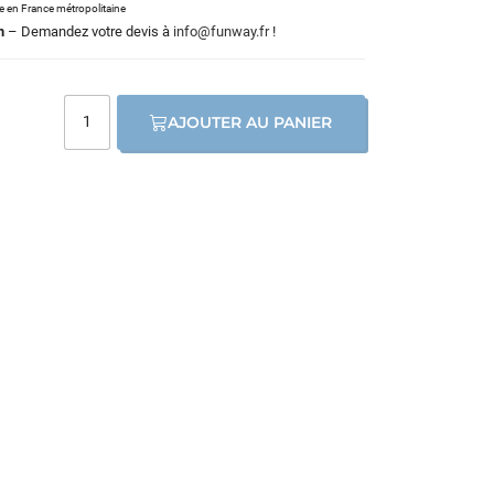
le en France métropolitaine
m
– Demandez votre devis à
info@funway.fr
!
AJOUTER AU PANIER