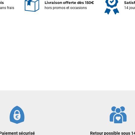
ois
Livraison offerte dès 150€
Satis
sans frais
hors promos et occasions
14 jou
Votre satisfaction est notre priorité !
Découvrez quelques uns de vos
commentaires laissés sur Google
François
il y a un mois
J’ai commandé un pack via leur site internet. À peine la commande
validée, le magasin m’a appelé pour confirmer avec moi les
caractéristiques des équipements, me conseiller sur le matériel à choisir,
et m’a même offert du matériel en plus. Niveau réactivité, c’est au top :
la commande est partie le lendemain, et j’ai bien reçu tout le matériel
dans un colis propre et soigné. Plus qu’à tester ça sur l’eau ! Je
recommande vivement ce magasin pour son professionnalisme et sa
réactivité.
Sébastien BACHELIER
il y a un mois
Cela faisait 6 mois que je galérais à remplacer ma board eux m'ont
Paiement sécurisé
Retour possible sous 14