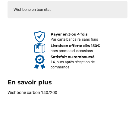
Wishbone en bon état
Payer en 3 ou 4 fois
Par carte bancaire, sans frais
Livraison offerte dès 150€
hors promos et occasions
Satisfait ou remboursé
14 jours après réception de
commande
En savoir plus
Wishbone carbon 140/200
François
il y a un mois
J’ai commandé un pack via leur site internet. À peine la
commande validée, le magasin m’a appelé pour confirmer