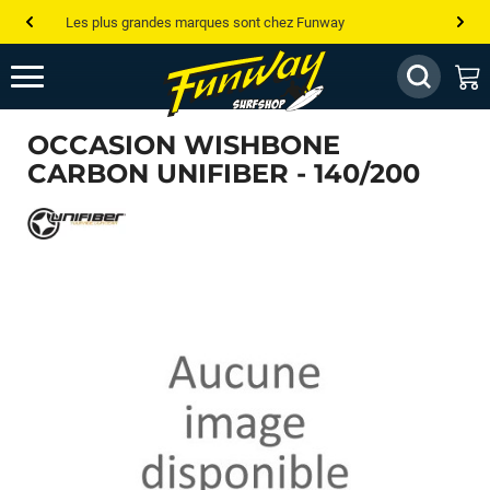
Les plus grandes marques sont chez Funway
Jusqu’à -75% de remise sur le windsurf, wingfoil, etc...
💰 Meilleur prix garanti — Moins cher ailleurs ? On s’aligne !
OCCASION WISHBONE
Besoin de conseils de pro ? Appelle nous !
CARBON UNIFIBER - 140/200