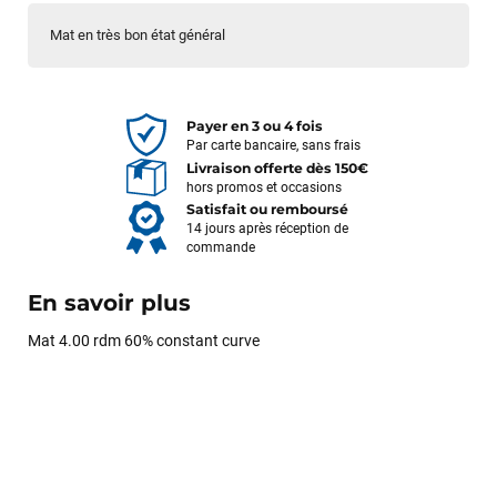
Mat en très bon état général
Payer en 3 ou 4 fois
Par carte bancaire, sans frais
Livraison offerte dès 150€
hors promos et occasions
Satisfait ou remboursé
14 jours après réception de
commande
En savoir plus
Mat 4.00 rdm 60% constant curve
François
il y a un mois
J’ai commandé un pack via leur site internet. À peine la
commande validée, le magasin m’a appelé pour confirmer