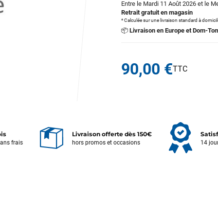
Entre le Mardi 11 Août 2026 et le M
Retrait gratuit en magasin
* Calculée sur une livraison standard à domici
📦
Livraison en Europe et Dom-To
90,00 €
ois
Livraison offerte dès 150€
Satis
sans frais
hors promos et occasions
14 jou
Votre satisfaction est notre priorité !
Découvrez quelques uns de vos