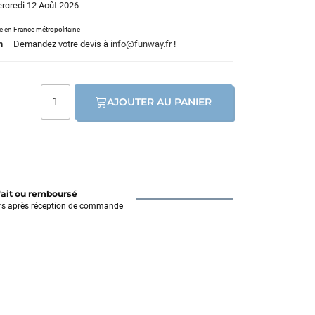
ercredi 12 Août 2026
le en France métropolitaine
m
– Demandez votre devis à
info@funway.fr
!
AJOUTER AU PANIER
fait ou remboursé
rs après réception de commande