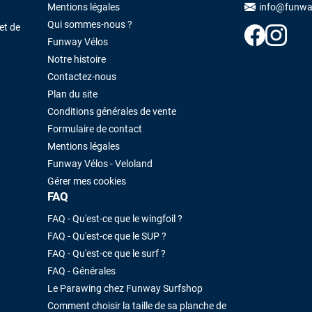
Maronui RICHMOND
il y a 3 mois
Mentions légales
info@funwa
Qui sommes-nous ?
J'ai acheté une voile d'occasion depuis Tahiti. Super service. L'envoi a
et de
été rapide. La voile est arrivée en super état. Mauruuru roa.
Funway Vélos
Notre histoire
Contactez-nous
VOIR TOUS LES AVIS
LAISSER UN AVIS
Plan du site
Conditions générales de vente
Formulaire de contact
Mentions légales
Funway Vélos - Veloland
Gérer mes cookies
FAQ
FAQ - Qu'est-ce que le wingfoil ?
FAQ - Qu'est-ce que le SUP ?
FAQ - Qu'est-ce que le surf ?
FAQ - Générales
Le Parawing chez Funway Surfshop
Comment choisir la taille de sa planche de