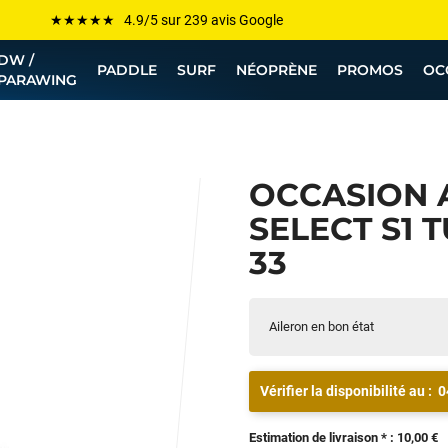
Les plus grandes marques sont chez Funway
DW /
Jusqu’à -75% de remise sur le windsurf, wingfoil, etc...
PADDLE
SURF
NÉOPRÈNE
PROMOS
OC
PARAWING
💰 Meilleur prix garanti — Moins cher ailleurs ? On s’aligne !
Besoin de conseils de pro ? Appelle nous !
OCCASION 
SELECT S1 T
33
Aileron en bon état
Vérifier la disponibilité au :
0
Estimation de livraison * : 10,00 €