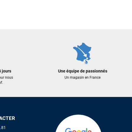
 jours
Une équipe de passionnés
our nous
Un magasin en France
f.
ACTER
.81