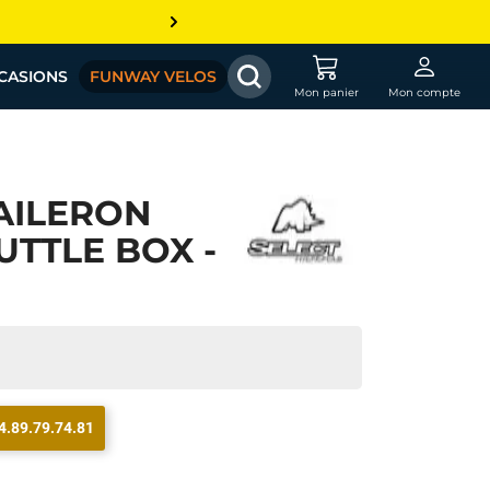
CASIONS
FUNWAY VELOS
Mon panier
Mon compte
AILERON
UTTLE BOX -
4.89.79.74.81