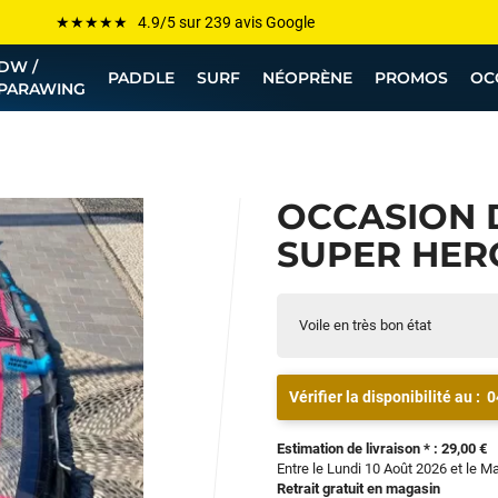
Les plus grandes marques sont chez Funway
DW /
Jusqu’à -75% de remise sur le windsurf, wingfoil, etc...
PADDLE
SURF
NÉOPRÈNE
PROMOS
OC
PARAWING
💰 Meilleur prix garanti — Moins cher ailleurs ? On s’aligne !
Besoin de conseils de pro ? Appelle nous !
OCCASION
SUPER HERO
Voile en très bon état
Vérifier la disponibilité au :
0
Estimation de livraison * : 29,00 €
Entre le Lundi 10 Août 2026 et le M
Retrait gratuit en magasin