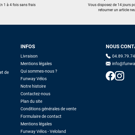
trouvé une pépite à laquelle je n'aurais jamais pensé ! Excellent conseil
n 1 à 4 fois sans frais
Vous disposez de 14 jours p
excellent prix et en plus super sympas. Merci encore pour cette severne
retourner un article neu
dyno !
Maronui RICHMOND
il y a 3 mois
J'ai acheté une voile d'occasion depuis Tahiti. Super service. L'envoi a
INFOS
NOUS CONT
été rapide. La voile est arrivée en super état. Mauruuru roa.
Livraison
04.89.79.74
Mentions légales
info@funwa
VOIR TOUS LES AVIS
LAISSER UN AVIS
Qui sommes-nous ?
et de
Funway Vélos
Notre histoire
Contactez-nous
Plan du site
Conditions générales de vente
Formulaire de contact
Mentions légales
Funway Vélos - Veloland