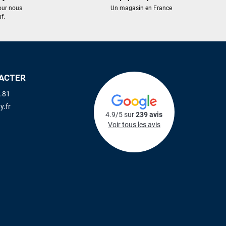
our nous
Un magasin en France
f.
ACTER
.81
y.fr
4.9/5 sur
239 avis
Voir tous les avis