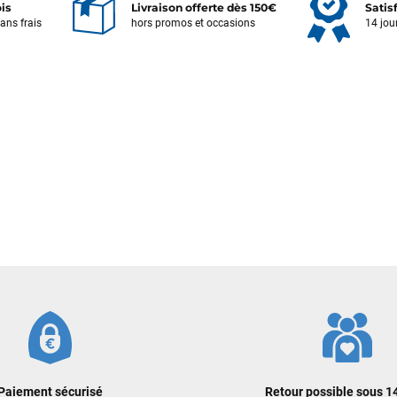
ois
Livraison offerte dès 150€
Satis
sans frais
hors promos et occasions
14 jou
Votre satisfaction est notre priorité !
Découvrez quelques uns de vos
commentaires laissés sur Google
François
il y a un mois
J’ai commandé un pack via leur site internet. À peine la commande
validée, le magasin m’a appelé pour confirmer avec moi les
caractéristiques des équipements, me conseiller sur le matériel à choisir,
et m’a même offert du matériel en plus. Niveau réactivité, c’est au top :
la commande est partie le lendemain, et j’ai bien reçu tout le matériel
dans un colis propre et soigné. Plus qu’à tester ça sur l’eau ! Je
recommande vivement ce magasin pour son professionnalisme et sa
réactivité.
Sébastien BACHELIER
il y a un mois
Cela faisait 6 mois que je galérais à remplacer ma board eux m'ont
Paiement sécurisé
Retour possible sous 14