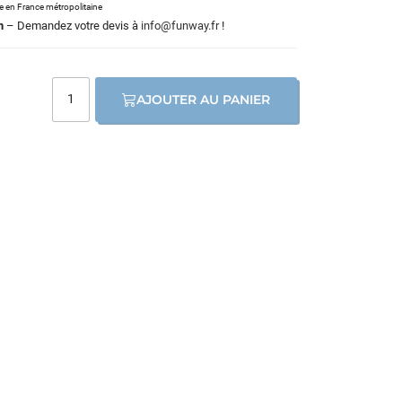
le en France métropolitaine
m
– Demandez votre devis à
info@funway.fr
!
AJOUTER AU PANIER