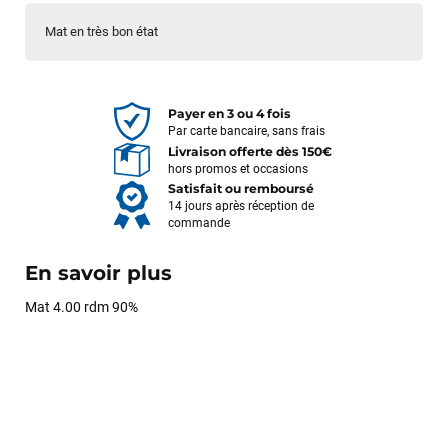
Mat en très bon état
Payer en 3 ou 4 fois
Par carte bancaire, sans frais
Livraison offerte dès 150€
hors promos et occasions
Satisfait ou remboursé
14 jours après réception de
commande
En savoir plus
Mat 4.00 rdm 90%
François
il y a un mois
J’ai commandé un pack via leur site internet. À peine la
commande validée, le magasin m’a appelé pour confirmer