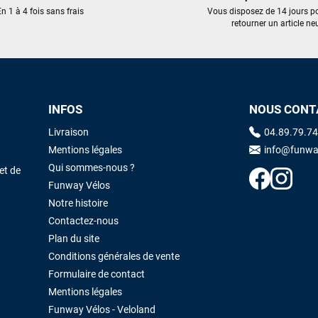
trouvé une pépite à laquelle je n'aurais jamais pensé ! Excellent conseil
n 1 à 4 fois sans frais
Vous disposez de 14 jours p
excellent prix et en plus super sympas. Merci encore pour cette severne
retourner un article neu
dyno !
Maronui RICHMOND
il y a 3 mois
J'ai acheté une voile d'occasion depuis Tahiti. Super service. L'envoi a
INFOS
NOUS CONT
été rapide. La voile est arrivée en super état. Mauruuru roa.
Livraison
04.89.79.74
Mentions légales
info@funwa
VOIR TOUS LES AVIS
LAISSER UN AVIS
Qui sommes-nous ?
et de
Funway Vélos
Notre histoire
Contactez-nous
Plan du site
Conditions générales de vente
Formulaire de contact
Mentions légales
Funway Vélos - Veloland