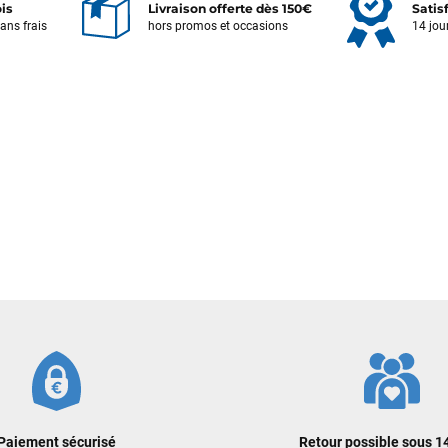
ois
Livraison offerte dès 150€
Satis
sans frais
hors promos et occasions
14 jou
Votre satisfaction est notre priorité !
Découvrez quelques uns de vos
commentaires laissés sur Google
François
il y a un mois
J’ai commandé un pack via leur site internet. À peine la commande
validée, le magasin m’a appelé pour confirmer avec moi les
caractéristiques des équipements, me conseiller sur le matériel à choisir,
et m’a même offert du matériel en plus. Niveau réactivité, c’est au top :
la commande est partie le lendemain, et j’ai bien reçu tout le matériel
dans un colis propre et soigné. Plus qu’à tester ça sur l’eau ! Je
recommande vivement ce magasin pour son professionnalisme et sa
réactivité.
Sébastien BACHELIER
il y a un mois
Cela faisait 6 mois que je galérais à remplacer ma board eux m'ont
Paiement sécurisé
Retour possible sous 14