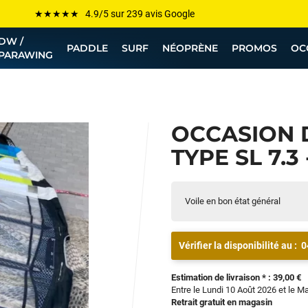
Les plus grandes marques sont chez Funway
DW /
Jusqu’à -75% de remise sur le windsurf, wingfoil, etc...
PADDLE
SURF
NÉOPRÈNE
PROMOS
OC
PARAWING
💰 Meilleur prix garanti — Moins cher ailleurs ? On s’aligne !
Besoin de conseils de pro ? Appelle nous !
OCCASION 
TYPE SL 7.3 
Voile en bon état général
Vérifier la disponibilité au :
0
Estimation de livraison * : 39,00 €
Entre le Lundi 10 Août 2026 et le M
Retrait gratuit en magasin