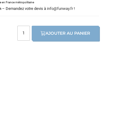
le en France métropolitaine
m
– Demandez votre devis à
info@funway.fr
!
AJOUTER AU PANIER