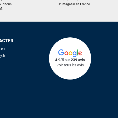
our nous
Un magasin en France
f.
ACTER
.81
y.fr
4.9/5 sur
239 avis
Voir tous les avis