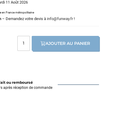
ardi 11 Août 2026
le en France métropolitaine
m
– Demandez votre devis à
info@funway.fr
!
AJOUTER AU PANIER
fait ou remboursé
rs après réception de commande