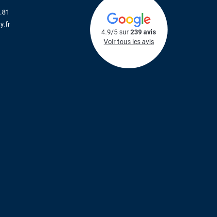
.81
y.fr
4.9/5 sur
239 avis
Voir tous les avis