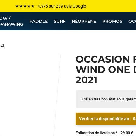
Les plus grandes marques sont chez Funway
DW /
Jusqu’à -75% de remise sur le windsurf, wingfoil, etc...
PADDLE
SURF
NÉOPRÈNE
PROMOS
OC
PARAWING
💰 Meilleur prix garanti — Moins cher ailleurs ? On s’aligne !
Besoin de conseils de pro ? Appelle nous !
021
OCCASION 
WIND ONE D
2021
Foil en très bon état sous garanti
Vérifier la disponibilité au :
0
Estimation de livraison * : 29,00 €