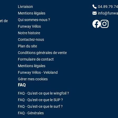
Livraison
04.89.79.74
Maronui RICHMOND
il y a 3 mois
Mentions légales
info@funwa
J'ai acheté une voile d'occasion depuis Tahiti. Super service. L'envoi a
Qui sommes-nous ?
été rapide. La voile est arrivée en super état. Mauruuru roa.
et de
Funway Vélos
Notre histoire
Contactez-nous
VOIR TOUS LES AVIS
LAISSER UN AVIS
Plan du site
Conditions générales de vente
Formulaire de contact
Mentions légales
Funway Vélos - Veloland
Gérer mes cookies
FAQ
FAQ - Qu'est-ce que le wingfoil ?
FAQ - Qu'est-ce que le SUP ?
FAQ - Qu'est-ce que le surf ?
FAQ - Générales