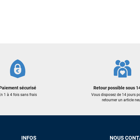
Découvrez quelques uns de vos
commentaires laissés sur Google
François
il y a un mois
J’ai commandé un pack via leur site internet. À peine la commande
validée, le magasin m’a appelé pour confirmer avec moi les
caractéristiques des équipements, me conseiller sur le matériel à choisir,
et m’a même offert du matériel en plus. Niveau réactivité, c’est au top :
la commande est partie le lendemain, et j’ai bien reçu tout le matériel
dans un colis propre et soigné. Plus qu’à tester ça sur l’eau ! Je
recommande vivement ce magasin pour son professionnalisme et sa
réactivité.
Paiement sécurisé
Retour possible sous 14
n 1 à 4 fois sans frais
Vous disposez de 14 jours p
retourner un article neu
Sébastien BACHELIER
il y a un mois
Cela faisait 6 mois que je galérais à remplacer ma board eux m'ont
trouvé une pépite à laquelle je n'aurais jamais pensé ! Excellent conseil
excellent prix et en plus super sympas. Merci encore pour cette severne
dyno !
INFOS
NOUS CONT