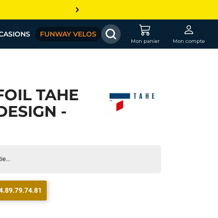
CASIONS
FUNWAY VELOS
Mon panier
Mon compte
FOIL TAHE
ESIGN -
e...
4.89.79.74.81