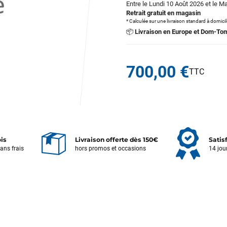
Entre le Lundi 10 Août 2026 et le M
Retrait gratuit en magasin
* Calculée sur une livraison standard à domici
📦
Livraison en Europe et Dom-To
700,00 €
ois
Livraison offerte dès 150€
Satis
sans frais
hors promos et occasions
14 jou
Votre satisfaction est notre priorité !