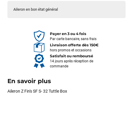
Aileron en bon état général
Payer en 3 ou 4 fois
Par carte bancaire, sans frais
Livraison offerte dès 150€
hors promos et occasions
Satisfait ou remboursé
14 jours après réception de
commande
En savoir plus
Aileron Z Fin's SF S- 32 Tuttle Box
François
il y a un mois
J’ai commandé un pack via leur site internet. À peine la
commande validée, le magasin m’a appelé pour confirmer