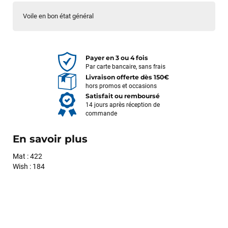
Voile en bon état général
Payer en 3 ou 4 fois
Par carte bancaire, sans frais
Livraison offerte dès 150€
hors promos et occasions
Satisfait ou remboursé
14 jours après réception de
commande
En savoir plus
Mat : 422
Wish : 184
François
il y a un mois
J’ai commandé un pack via leur site internet. À peine la