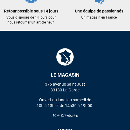
recommande vivement ce magasin pour son
professionnalisme et sa réactivité.
Retour possible sous 14 jours
Une équipe de passionnés
Vous disposez de 14 jours pour
Un magasin en France
nous retourner un article neuf.
Sébastien BACHELIER
il y a un mois
Cela faisait 6 mois que je galérais à remplacer ma board eux
m'ont trouvé une pépite à laquelle je n'aurais jamais pensé !
Excellent conseil excellent prix et en plus super sympas. Merci
encore pour cette severne dyno !
Maronui RICHMOND
il y a 3 mois
LE MAGASIN
J'ai acheté une voile d'occasion depuis Tahiti. Super service.
L'envoi a été rapide. La voile est arrivée en super état.
375 avenue Saint Just
Mauruuru roa.
83130 La Garde
Ouvert du lundi au samedi de
10h à 13h et de 14h30 à 19h00.
VOIR TOUS LES AVIS
Voir l'itinéraire
LAISSER UN AVIS