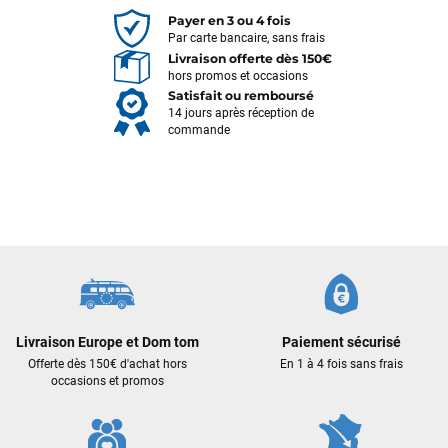
Payer en 3 ou 4 fois
Par carte bancaire, sans frais
Livraison offerte dès 150€
hors promos et occasions
Satisfait ou remboursé
14 jours après réception de
commande
François
il y a un mois
J’ai commandé un pack via leur site internet. À peine la
commande validée, le magasin m’a appelé pour confirmer
Livraison Europe et Dom tom
Paiement sécurisé
avec moi les caractéristiques des équipements, me conseiller
Offerte dès 150€ d'achat hors
En 1 à 4 fois sans frais
sur le matériel à choisir, et m’a même offert du matériel en
occasions et promos
plus. Niveau réactivité, c’est au top : la commande est partie
le lendemain, et j’ai bien reçu tout le matériel dans un colis
propre et soigné. Plus qu’à tester ça sur l’eau ! Je