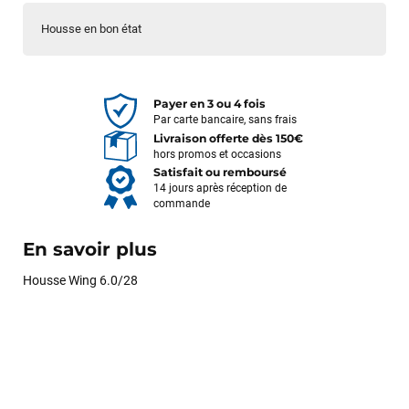
Housse en bon état
Payer en 3 ou 4 fois
Par carte bancaire, sans frais
Livraison offerte dès 150€
hors promos et occasions
Satisfait ou remboursé
14 jours après réception de
commande
En savoir plus
Housse Wing 6.0/28
François
il y a un mois
J’ai commandé un pack via leur site internet. À peine la
commande validée, le magasin m’a appelé pour confirmer