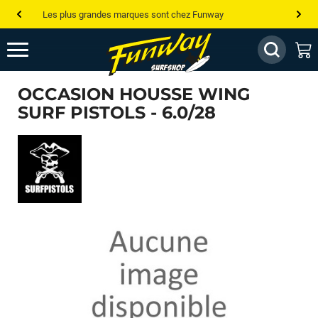
Les plus grandes marques sont chez Funway
Jusqu’à -75% de remise sur le windsurf, wingfoil, etc...
💰 Meilleur prix garanti — Moins cher ailleurs ? On s’aligne !
OCCASION HOUSSE WING
Besoin de conseils de pro ? Appelle nous !
SURF PISTOLS - 6.0/28