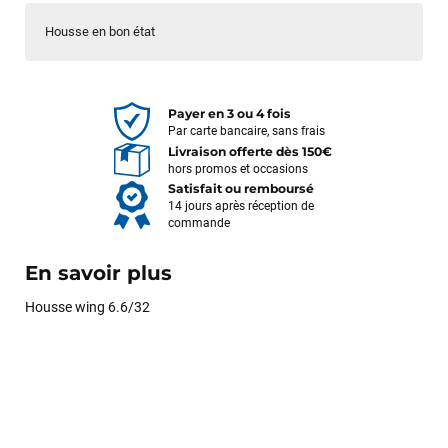
Housse en bon état
Payer en 3 ou 4 fois
Par carte bancaire, sans frais
Livraison offerte dès 150€
hors promos et occasions
Satisfait ou remboursé
14 jours après réception de
commande
En savoir plus
Housse wing 6.6/32
François
il y a un mois
J’ai commandé un pack via leur site internet. À peine la
commande validée, le magasin m’a appelé pour confirmer