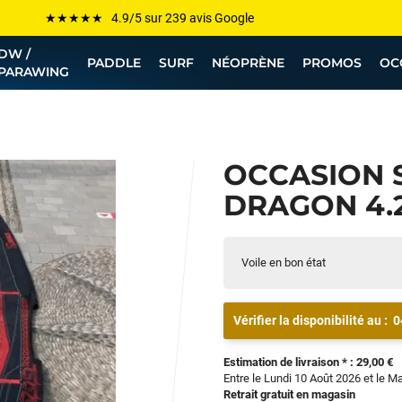
Les plus grandes marques sont chez Funway
DW /
Jusqu’à -75% de remise sur le windsurf, wingfoil, etc...
PADDLE
SURF
NÉOPRÈNE
PROMOS
OC
PARAWING
💰 Meilleur prix garanti — Moins cher ailleurs ? On s’aligne !
Besoin de conseils de pro ? Appelle nous !
OCCASION 
DRAGON 4.2
Voile en bon état
Vérifier la disponibilité au :
0
Estimation de livraison * : 29,00 €
Entre le Lundi 10 Août 2026 et le M
Retrait gratuit en magasin