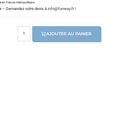
le en France métropolitaine
m
– Demandez votre devis à
info@funway.fr
!
AJOUTER AU PANIER