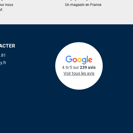
our nous
Un magasin en France
f.
ACTER
.81
y.fr
4.9/5 sur
239 avis
Voir tous les avis