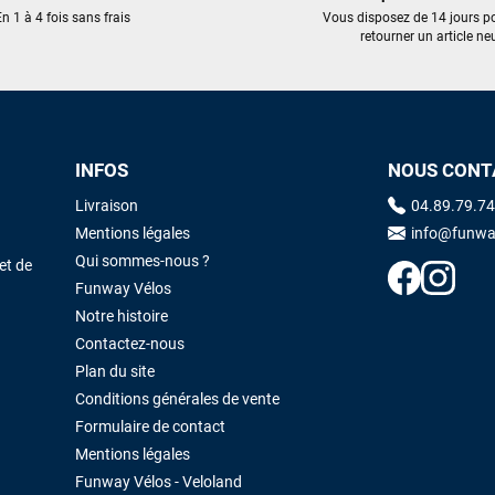
trouvé une pépite à laquelle je n'aurais jamais pensé ! Excellent conseil
n 1 à 4 fois sans frais
Vous disposez de 14 jours p
excellent prix et en plus super sympas. Merci encore pour cette severne
retourner un article neu
dyno !
Maronui RICHMOND
il y a 3 mois
J'ai acheté une voile d'occasion depuis Tahiti. Super service. L'envoi a
INFOS
NOUS CONT
été rapide. La voile est arrivée en super état. Mauruuru roa.
Livraison
04.89.79.74
Mentions légales
info@funwa
VOIR TOUS LES AVIS
LAISSER UN AVIS
Qui sommes-nous ?
et de
Funway Vélos
Notre histoire
Contactez-nous
Plan du site
Conditions générales de vente
Formulaire de contact
Mentions légales
Funway Vélos - Veloland