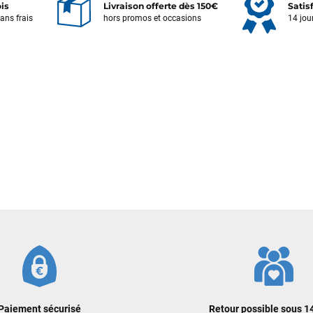
ois
Livraison offerte dès 150€
Satis
sans frais
hors promos et occasions
14 jou
Votre satisfaction est notre priorité !
Découvrez quelques uns de vos
commentaires laissés sur Google
François
il y a un mois
J’ai commandé un pack via leur site internet. À peine la commande
validée, le magasin m’a appelé pour confirmer avec moi les
caractéristiques des équipements, me conseiller sur le matériel à choisir,
et m’a même offert du matériel en plus. Niveau réactivité, c’est au top :
la commande est partie le lendemain, et j’ai bien reçu tout le matériel
dans un colis propre et soigné. Plus qu’à tester ça sur l’eau ! Je
recommande vivement ce magasin pour son professionnalisme et sa
réactivité.
Sébastien BACHELIER
il y a un mois
Cela faisait 6 mois que je galérais à remplacer ma board eux m'ont
Paiement sécurisé
Retour possible sous 14