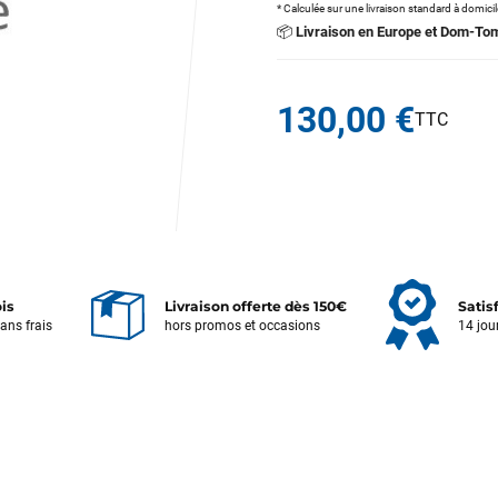
* Calculée sur une livraison standard à domici
📦
Livraison en Europe et Dom-To
130,00 €
ois
Livraison offerte dès 150€
Satis
sans frais
hors promos et occasions
14 jou
Votre satisfaction est notre priorité !
Découvrez quelques uns de vos