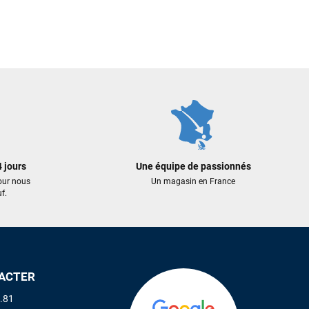
 jours
Une équipe de passionnés
our nous
Un magasin en France
f.
ACTER
.81