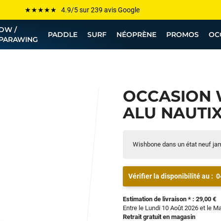
Les plus grandes marques sont chez Funway
DW /
Jusqu’à -75% de remise sur le windsurf, wingfoil, etc...
PADDLE
SURF
NÉOPRÈNE
PROMOS
OC
PARAWING
💰 Meilleur prix garanti — Moins cher ailleurs ? On s’aligne !
Besoin de conseils de pro ? Appelle nous !
OCCASION
ALU NAUTIX 
Wishbone dans un état neuf ja
Vérifier la disponibilité au :
0
Estimation de livraison * : 29,00 €
Entre le Lundi 10 Août 2026 et le M
Retrait gratuit en magasin