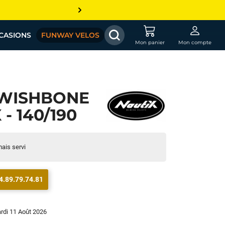
CASIONS
FUNWAY VELOS
Mon panier
Mon compte
 WISHBONE
- 140/190
mais servi
4.89.79.74.81
ardi 11 Août 2026