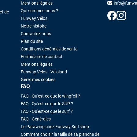
Maronui RICHMOND
il y a 3 mois
Mentions légales
info@funwa
Qui sommes-nous ?
J'ai acheté une voile d'occasion depuis Tahiti. Super service. L'envoi a
et de
été rapide. La voile est arrivée en super état. Mauruuru roa.
Funway Vélos
Notre histoire
Contactez-nous
VOIR TOUS LES AVIS
LAISSER UN AVIS
Plan du site
Conditions générales de vente
Formulaire de contact
Mentions légales
Funway Vélos - Veloland
Gérer mes cookies
FAQ
FAQ - Qu'est-ce que le wingfoil ?
FAQ - Qu'est-ce que le SUP ?
FAQ - Qu'est-ce que le surf ?
FAQ - Générales
Le Parawing chez Funway Surfshop
Comment choisir la taille de sa planche de