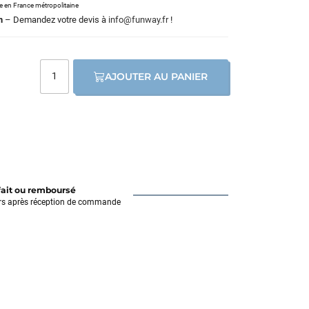
le en France métropolitaine
m
– Demandez votre devis à
info@funway.fr
!
AJOUTER AU PANIER
fait ou remboursé
rs après réception de commande