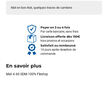
Mat en bon état, quelques traces de cambers
Payer en 3 ou 4 fois
Par carte bancaire, sans frais
Livraison offerte dès 150€
hors promos et occasions
Satisfait ou remboursé
14 jours après réception de
commande
En savoir plus
Mat 4.60 SDM 100% Flextop
François
il y a un mois
J’ai commandé un pack via leur site internet. À peine la
commande validée, le magasin m’a appelé pour confirmer