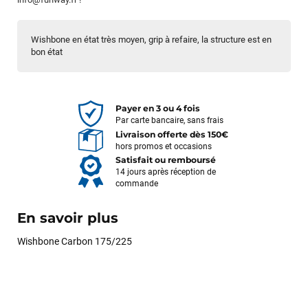
Wishbone en état très moyen, grip à refaire, la structure est en
bon état
Payer en 3 ou 4 fois
Par carte bancaire, sans frais
Livraison offerte dès 150€
hors promos et occasions
Satisfait ou remboursé
14 jours après réception de
commande
En savoir plus
Wishbone Carbon 175/225
François
il y a un mois
J’ai commandé un pack via leur site internet. À peine la