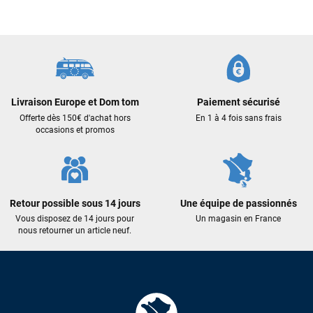
commande validée, le magasin m’a appelé pour confirmer
avec moi les caractéristiques des équipements, me conseiller
sur le matériel à choisir, et m’a même offert du matériel en
plus. Niveau réactivité, c’est au top : la commande est partie
le lendemain, et j’ai bien reçu tout le matériel dans un colis
propre et soigné. Plus qu’à tester ça sur l’eau ! Je
recommande vivement ce magasin pour son
Livraison Europe et Dom tom
Paiement sécurisé
professionnalisme et sa réactivité.
Offerte dès 150€ d'achat hors
En 1 à 4 fois sans frais
occasions et promos
Sébastien BACHELIER
il y a un mois
Cela faisait 6 mois que je galérais à remplacer ma board eux
m'ont trouvé une pépite à laquelle je n'aurais jamais pensé !
Excellent conseil excellent prix et en plus super sympas. Merci
Retour possible sous 14 jours
Une équipe de passionnés
encore pour cette severne dyno !
Vous disposez de 14 jours pour
Un magasin en France
nous retourner un article neuf.
Maronui RICHMOND
il y a 3 mois
J'ai acheté une voile d'occasion depuis Tahiti. Super service.
L'envoi a été rapide. La voile est arrivée en super état.
Mauruuru roa.