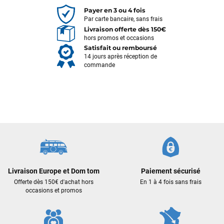
Payer en 3 ou 4 fois
Par carte bancaire, sans frais
Livraison offerte dès 150€
hors promos et occasions
Satisfait ou remboursé
14 jours après réception de
commande
François
il y a un mois
J’ai commandé un pack via leur site internet. À peine la
commande validée, le magasin m’a appelé pour confirmer
Livraison Europe et Dom tom
Paiement sécurisé
avec moi les caractéristiques des équipements, me conseiller
Offerte dès 150€ d'achat hors
En 1 à 4 fois sans frais
sur le matériel à choisir, et m’a même offert du matériel en
occasions et promos
plus. Niveau réactivité, c’est au top : la commande est partie
le lendemain, et j’ai bien reçu tout le matériel dans un colis
propre et soigné. Plus qu’à tester ça sur l’eau ! Je