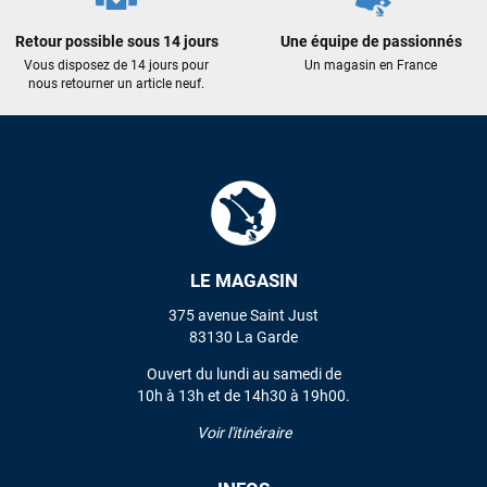
recommande vivement ce magasin pour son
professionnalisme et sa réactivité.
Retour possible sous 14 jours
Une équipe de passionnés
Vous disposez de 14 jours pour
Un magasin en France
nous retourner un article neuf.
Sébastien BACHELIER
il y a un mois
Cela faisait 6 mois que je galérais à remplacer ma board eux
m'ont trouvé une pépite à laquelle je n'aurais jamais pensé !
Excellent conseil excellent prix et en plus super sympas. Merci
encore pour cette severne dyno !
Maronui RICHMOND
il y a 3 mois
LE MAGASIN
J'ai acheté une voile d'occasion depuis Tahiti. Super service.
L'envoi a été rapide. La voile est arrivée en super état.
375 avenue Saint Just
Mauruuru roa.
83130 La Garde
Ouvert du lundi au samedi de
10h à 13h et de 14h30 à 19h00.
VOIR TOUS LES AVIS
Voir l'itinéraire
LAISSER UN AVIS