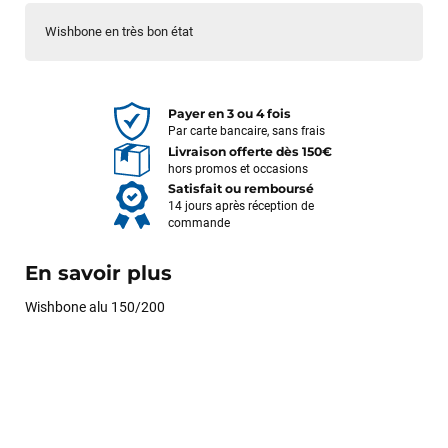
Wishbone en très bon état
Payer en 3 ou 4 fois
Par carte bancaire, sans frais
Livraison offerte dès 150€
hors promos et occasions
Satisfait ou remboursé
14 jours après réception de
commande
En savoir plus
Wishbone alu 150/200
François
il y a un mois
J’ai commandé un pack via leur site internet. À peine la
commande validée, le magasin m’a appelé pour confirmer