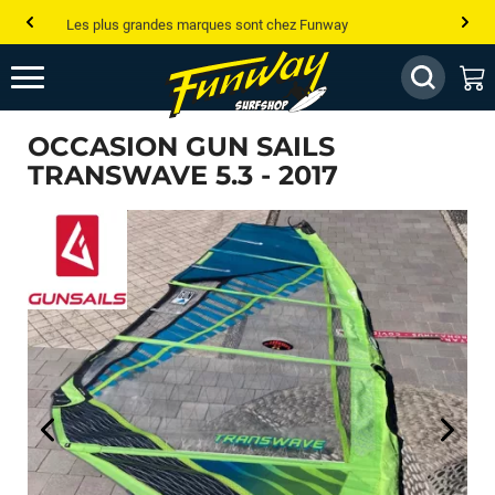
Les plus grandes marques sont chez Funway
Jusqu’à -75% de remise sur le windsurf, wingfoil, etc...
💰 Meilleur prix garanti — Moins cher ailleurs ? On s’aligne !
OCCASION GUN SAILS
Besoin de conseils de pro ? Appelle nous !
TRANSWAVE 5.3 - 2017