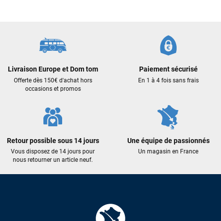
commande validée, le magasin m’a appelé pour confirmer
avec moi les caractéristiques des équipements, me conseiller
sur le matériel à choisir, et m’a même offert du matériel en
plus. Niveau réactivité, c’est au top : la commande est partie
le lendemain, et j’ai bien reçu tout le matériel dans un colis
propre et soigné. Plus qu’à tester ça sur l’eau ! Je
recommande vivement ce magasin pour son
Livraison Europe et Dom tom
Paiement sécurisé
professionnalisme et sa réactivité.
Offerte dès 150€ d'achat hors
En 1 à 4 fois sans frais
occasions et promos
Sébastien BACHELIER
il y a un mois
Cela faisait 6 mois que je galérais à remplacer ma board eux
m'ont trouvé une pépite à laquelle je n'aurais jamais pensé !
Excellent conseil excellent prix et en plus super sympas. Merci
Retour possible sous 14 jours
Une équipe de passionnés
encore pour cette severne dyno !
Vous disposez de 14 jours pour
Un magasin en France
nous retourner un article neuf.
Maronui RICHMOND
il y a 3 mois
J'ai acheté une voile d'occasion depuis Tahiti. Super service.
L'envoi a été rapide. La voile est arrivée en super état.
Mauruuru roa.