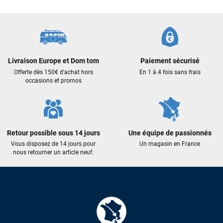
Frédéric sternheim
il y a 2 semaines
Des conseils (par téléphone), du matos d'occasion de bonne
qualité : c'est toujours un plaisir!
Livraison Europe et Dom tom
Paiement sécurisé
Sébastien BACHELIER
il y a 2 semaines
Offerte dès 150€ d'achat hors
En 1 à 4 fois sans frais
Cela faisait 6 mois que je galérais à remplacer ma board eux
occasions et promos
m'ont trouvé une pépite à laquelle je n'aurais jamais pensé !
Excellent conseil excellent prix et en plus super sympas. Merci
encore pour cette severne dyno !
Retour possible sous 14 jours
Une équipe de passionnés
Maronui RICHMOND
il y a 2 mois
Vous disposez de 14 jours pour
Un magasin en France
nous retourner un article neuf.
J'ai acheté une voile d'occasion depuis Tahiti. Super service.
L'envoi a été rapide. La voile est arrivée en super état.
Mauruuru roa.
VOIR TOUS LES AVIS