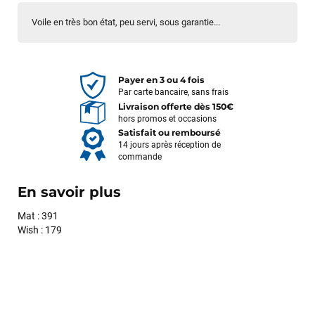
Voile en très bon état, peu servi, sous garantie...
Payer en 3 ou 4 fois
Par carte bancaire, sans frais
Livraison offerte dès 150€
hors promos et occasions
Satisfait ou remboursé
14 jours après réception de
commande
En savoir plus
Mat : 391
Wish : 179
François
il y a un mois
J’ai commandé un pack via leur site internet. À peine la