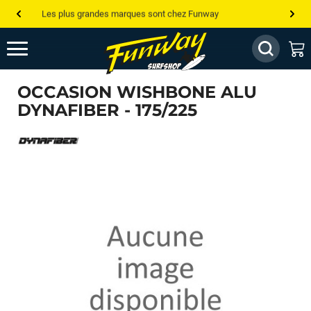
Les plus grandes marques sont chez Funway
Jusqu’à -75% de remise sur le windsurf, wingfoil, etc...
💰 Meilleur prix garanti — Moins cher ailleurs ? On s’aligne !
OCCASION WISHBONE ALU
Besoin de conseils de pro ? Appelle nous !
DYNAFIBER - 175/225