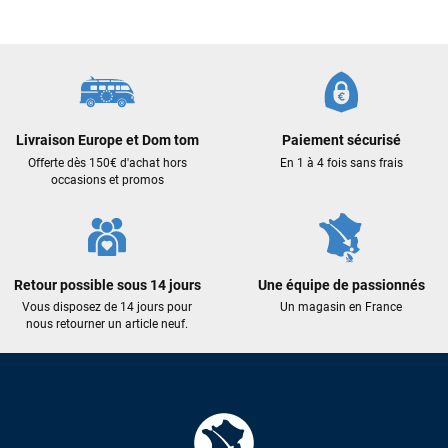
commande validée, le magasin m’a appelé pour confirmer
avec moi les caractéristiques des équipements, me conseiller
sur le matériel à choisir, et m’a même offert du matériel en
plus. Niveau réactivité, c’est au top : la commande est partie
le lendemain, et j’ai bien reçu tout le matériel dans un colis
propre et soigné. Plus qu’à tester ça sur l’eau ! Je
recommande vivement ce magasin pour son
Livraison Europe et Dom tom
Paiement sécurisé
professionnalisme et sa réactivité.
Offerte dès 150€ d'achat hors
En 1 à 4 fois sans frais
occasions et promos
Sébastien BACHELIER
il y a un mois
Cela faisait 6 mois que je galérais à remplacer ma board eux
m'ont trouvé une pépite à laquelle je n'aurais jamais pensé !
Excellent conseil excellent prix et en plus super sympas. Merci
Retour possible sous 14 jours
Une équipe de passionnés
encore pour cette severne dyno !
Vous disposez de 14 jours pour
Un magasin en France
nous retourner un article neuf.
Maronui RICHMOND
il y a 3 mois
J'ai acheté une voile d'occasion depuis Tahiti. Super service.
L'envoi a été rapide. La voile est arrivée en super état.
Mauruuru roa.