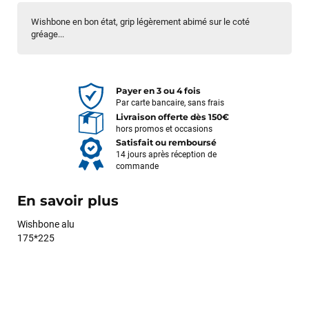
Wishbone en bon état, grip légèrement abimé sur le coté
gréage...
Payer en 3 ou 4 fois
Par carte bancaire, sans frais
Livraison offerte dès 150€
hors promos et occasions
Satisfait ou remboursé
14 jours après réception de
commande
En savoir plus
Wishbone alu
175*225
François
il y a un mois
J’ai commandé un pack via leur site internet. À peine la