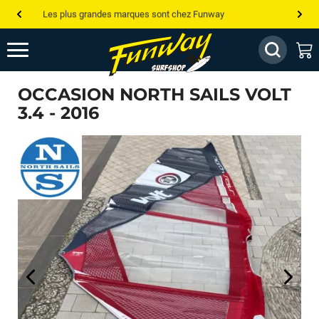
Les plus grandes marques sont chez Funway
Jusqu’à -75% de remise sur le windsurf, wingfoil, etc...
💰 Meilleur prix garanti — Moins cher ailleurs ? On s’aligne !
OCCASION NORTH SAILS VOLT
Besoin de conseils de pro ? Appelle nous !
3.4 - 2016