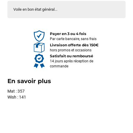
Voile en bon état général...
Payer en 3 ou 4 fois
Par carte bancaire, sans frais
Livraison offerte dès 150€
hors promos et occasions
Satisfait ou remboursé
14 jours après réception de
commande
En savoir plus
Mat : 357
Wish : 141
François
il y a un mois
J’ai commandé un pack via leur site internet. À peine la