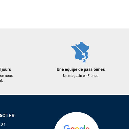
 jours
Une équipe de passionnés
our nous
Un magasin en France
f.
ACTER
.81