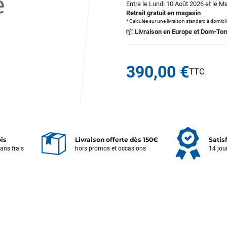
Entre le Lundi 10 Août 2026 et le M
Retrait gratuit en magasin
* Calculée sur une livraison standard à domici
📦
Livraison en Europe et Dom-To
390,00 €
ois
Livraison offerte dès 150€
Satis
sans frais
hors promos et occasions
14 jou
Votre satisfaction est notre priorité !
Découvrez quelques uns de vos