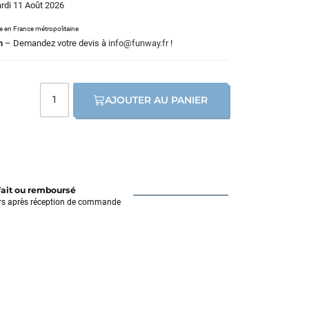
ardi 11 Août 2026
le en France métropolitaine
m
– Demandez votre devis à
info@funway.fr
!
AJOUTER AU PANIER
fait ou remboursé
rs après réception de commande