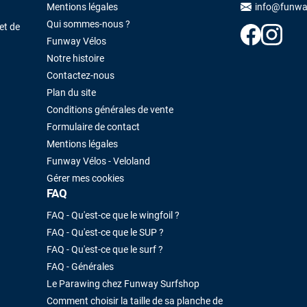
Maronui RICHMOND
il y a 3 mois
Mentions légales
info@funwa
Qui sommes-nous ?
J'ai acheté une voile d'occasion depuis Tahiti. Super service. L'envoi a
et de
été rapide. La voile est arrivée en super état. Mauruuru roa.
Funway Vélos
Notre histoire
Contactez-nous
VOIR TOUS LES AVIS
LAISSER UN AVIS
Plan du site
Conditions générales de vente
Formulaire de contact
Mentions légales
Funway Vélos - Veloland
Gérer mes cookies
FAQ
FAQ - Qu'est-ce que le wingfoil ?
FAQ - Qu'est-ce que le SUP ?
FAQ - Qu'est-ce que le surf ?
FAQ - Générales
Le Parawing chez Funway Surfshop
Comment choisir la taille de sa planche de