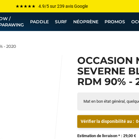
Les plus grandes marques sont chez Funway
DW /
Jusqu’à -75% de remise sur le windsurf, wingfoil, etc...
PADDLE
SURF
NÉOPRÈNE
PROMOS
OC
PARAWING
💰 Meilleur prix garanti — Moins cher ailleurs ? On s’aligne !
Besoin de conseils de pro ? Appelle nous !
% - 2020
OCCASION 
SEVERNE BL
RDM 90% - 
Mat en bon état général, quelqu
Vérifier la disponibilité au :
0
Estimation de livraison * : 29,00 €