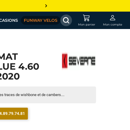
CASIONS
FUNWAY VELOS
Mon panier
Mon compte
MAT
UE 4.60
2020
es traces de wishbone et de cambers....
4.89.79.74.81